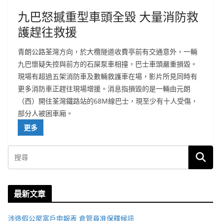
九巴怒撼重型車頭全毀 大量消防救
護趕往救援
青朗公路荃灣方向，於大欖隧道收費亭前有交通意外，一輛
九巴懷疑失控與前方的石屎泵車相撞，巴士車頭嚴重損毀。
現場有超過五架消防車及數輛救護車在場，影片所見同時有
更多消防車正趕往現場增援。消息指損毀的是一輛由元朗
（西）開往荃灣鐵路站的68M線巴士，現至少有十人受傷，
部分人被困車廂。
更多
最新文章
涉造假公屋富戶申報表 倉管員准保釋候訊