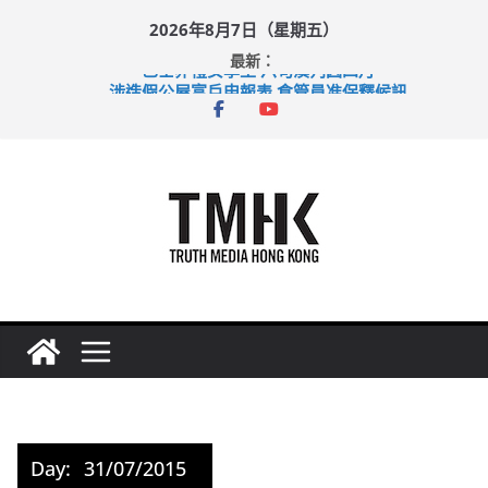
Skip
2026年8月7日（星期五）
to
最新：
content
巴士非禮女學生 六旬漢判囚四月
涉造假公屋富戶申報表 倉管員准保釋候訊
足球盛會次場激戰 祖雲達斯挫車路士
上半年純利大增七成 國泰：下半年油價續波動
上半年車禍奪六十三命 警方：下週起嚴打交通違例
Day:
31/07/2015