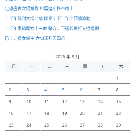
足球盛會次場激戰 祖雲達斯挫車路士
上半年純利大增七成 國泰：下半年油價續波動
上半年車禍奪六十三命 警方：下週起嚴打交通違例
巴士非禮女學生 六旬漢判囚四月
2026 年 8 月
日
一
二
三
四
五
六
1
2
3
4
5
6
7
8
9
10
11
12
13
14
15
16
17
18
19
20
21
22
23
24
25
26
27
28
29