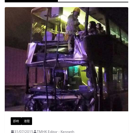
即時
港聞
31/07/2015
TMHK Editor - Kenneth