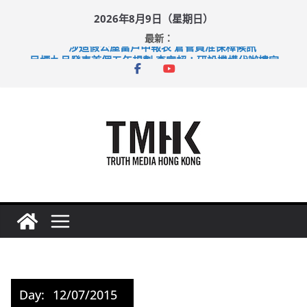
Skip
2026年8月9日（星期日）
to
最新：
content
涉造假公屋富戶申報表 倉管員准保釋候訊
目標九月發表首個五年規劃 李家超：研設機構代辦樓宇維修
黃大仙上邨發生企圖謀殺及自殺案 警方：疑兇斬傷鄰居後墮亡
拜仁熱身賽挫維拉 啟德主場館奪錦標
性罪行修例獲九成支持 鄧炳強：爭取今屆任期內完成立法
Day:
12/07/2015