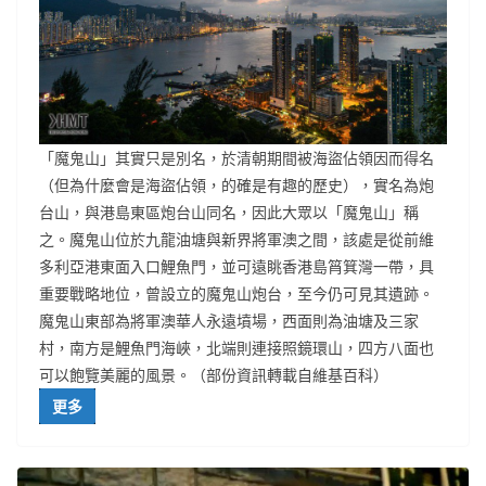
「魔鬼山」其實只是別名，於清朝期間被海盜佔領因而得名
（但為什麼會是海盜佔領，的確是有趣的歷史），實名為炮
台山，與港島東區炮台山同名，因此大眾以「魔鬼山」稱
之。魔鬼山位於九龍油塘與新界將軍澳之間，該處是從前維
多利亞港東面入口鯉魚門，並可遠眺香港島筲箕灣一帶，具
重要戰略地位，曾設立的魔鬼山炮台，至今仍可見其遺跡。
魔鬼山東部為將軍澳華人永遠墳場，西面則為油塘及三家
村，南方是鯉魚門海峽，北端則連接照鏡環山，四方八面也
可以飽覽美麗的風景。（部份資訊轉載自維基百科）
更多