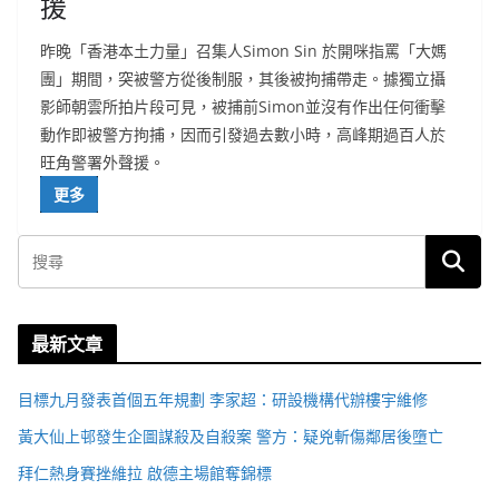
援
昨晚「香港本土力量」召集人Simon Sin 於開咪指罵「大媽
團」期間，突被警方從後制服，其後被拘捕帶走。據獨立攝
影師朝雲所拍片段可見，被捕前Simon並沒有作出任何衝擊
動作即被警方拘捕，因而引發過去數小時，高峰期過百人於
旺角警署外聲援。
更多
最新文章
目標九月發表首個五年規劃 李家超：研設機構代辦樓宇維修
黃大仙上邨發生企圖謀殺及自殺案 警方：疑兇斬傷鄰居後墮亡
拜仁熱身賽挫維拉 啟德主場館奪錦標