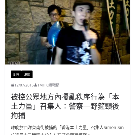
即時
港聞
12/07/2015
TMHK 編輯部
被控公眾地方內擾亂秩序行為「本
土力量」召集人：警察一野箍頸後
拘捕
昨晚於西洋菜南街被捕的「香港本土力量」召集人Simon Sin
於凌晨十二時四十分左右在旺角警署獲釋。