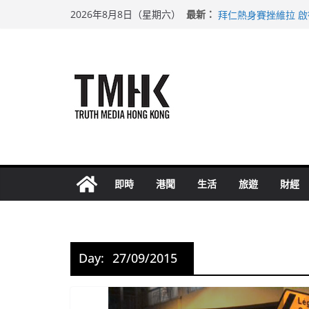
Skip
上半年純利大增七成
最新：
2026年8月8日（星期六）
拜仁熱身賽挫維拉 
to
性罪行修例獲九成支
content
涉造假公屋富戶申報
足球盛會次場激戰 
即時
港聞
生活
旅遊
財經
Day:
27/09/2015