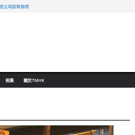
 國泰：下半年油價續波動
啟德主場館奪錦標
持 鄧炳強：爭取今屆任期內完成立法
表 倉管員准保釋候訊
祖雲達斯挫車路士
相集
關於TMHK