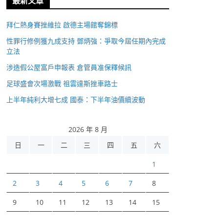
最新文章
拜仁熱身賽挫維拉 啟德主場館奪錦標
性罪行修例獲九成支持 鄧炳強：爭取今屆任期內完成
立法
涉造假公屋富戶申報表 倉管員准保釋候訊
足球盛會次場激戰 祖雲達斯挫車路士
上半年純利大增七成 國泰：下半年油價續波動
2026 年 8 月
日
一
二
三
四
五
六
1
2
3
4
5
6
7
8
9
10
11
12
13
14
15