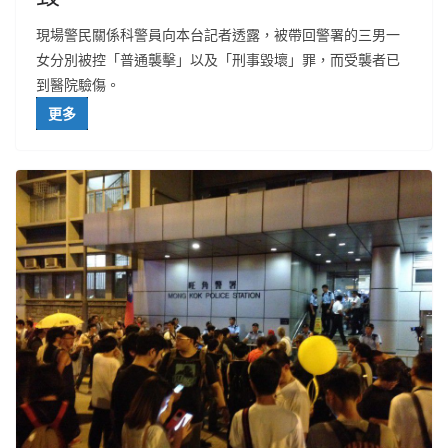
現場警民關係科警員向本台記者透露，被帶回警署的三男一
女分別被控「普通襲擊」以及「刑事毀壞」罪，而受襲者已
到醫院驗傷。
更多