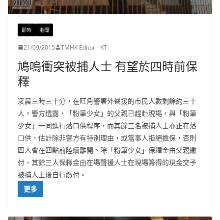
即時
港聞
21/09/2015
TMHK Editor - KT
鳩嗚衝突被捕人士 有望於四時前保
釋
凌晨三時三十分，在旺角警署外聲援的市民人數剩餘約三十
人。警方透露，「粉筆少女」的父親已趕赴現場，與「粉筆
少女」一同進行落口供程序，而其餘三名被捕人士亦正在落
口供，估計除非警方有特別理由，或當事人拒絕擔保，否則
四人會在四點前陸續離開。除「粉筆少女」保釋金由父親繳
付，其餘三人保釋金由在場聲援人士在現場籌得的現金交予
被捕人士後自行繳付。
更多