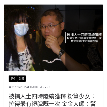
即時
港聞
21/09/2015
TMHK Editor - KT
被捕人士四時陸續獲釋 粉筆少女：
拉得最有禮貌嘅一次 金金大師：警