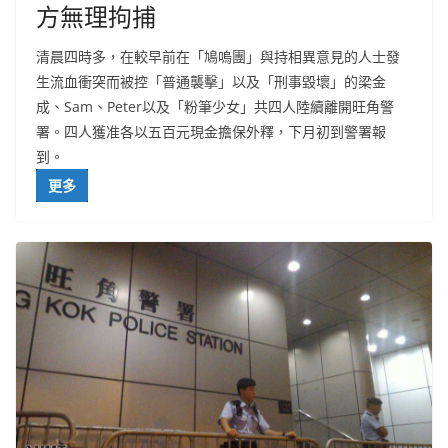
方無理拘捕
清晨四時多，在較早前在「鳩嗚團」與持相異意見的人士發
生流血衝突而被控「普通襲擊」以及「刑事毀壞」的梁金
成、Sam、Peter以及「粉筆少女」共四人陸續離開旺角警
署。四人獲准各以五百元現金擔保外釋，下月初到警署報
到。
更多