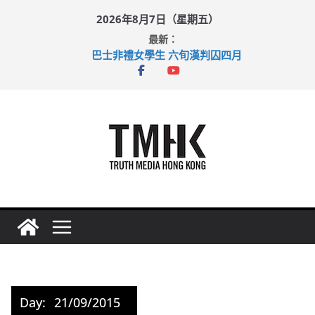
Skip
2026年8月7日（星期五）
to
最新：
content
巴士非禮女學生 六旬漢判囚四月
涉造假公屋富戶申報表 倉管員准保釋候訊
足球盛會次場激戰 祖雲達斯挫車路士
上半年純利大增七成 國泰：下半年油價續波動
上半年車禍奪六十三命 警方：下週起嚴打交通違例
Day:
21/09/2015