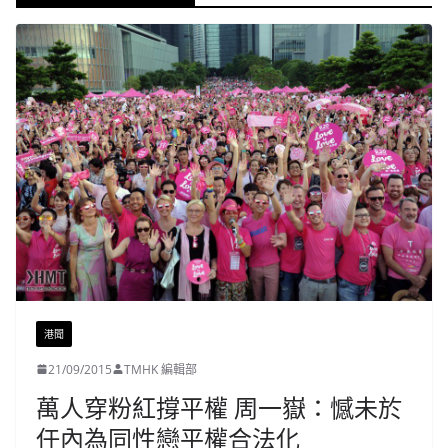
港聞
21/09/2015
TMHK 編輯部
萬人穿粉紅撐平權 周一嶽：憾未於
任內為同性戀平權合法化