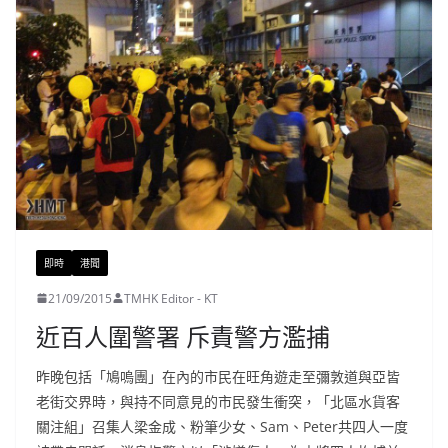
即時
港聞
21/09/2015
TMHK Editor - KT
近百人圍警署 斥責警方濫捕
昨晚包括「鳩嗚團」在內的市民在旺角遊走至彌敦道與亞皆
老街交界時，與持不同意見的市民發生衝突，「北區水貨客
關注組」召集人梁金成、粉筆少女、Sam、Peter共四人一度