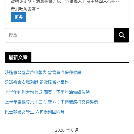
被帶走問話。消息指警方以「涉嫌傷人」為由將四人拘捕並
帶到旺角警署。
更多
最新文章
涉造假公屋富戶申報表 倉管員准保釋候訊
足球盛會次場激戰 祖雲達斯挫車路士
上半年純利大增七成 國泰：下半年油價續波動
上半年車禍奪六十三命 警方：下週起嚴打交通違例
巴士非禮女學生 六旬漢判囚四月
2026 年 8 月