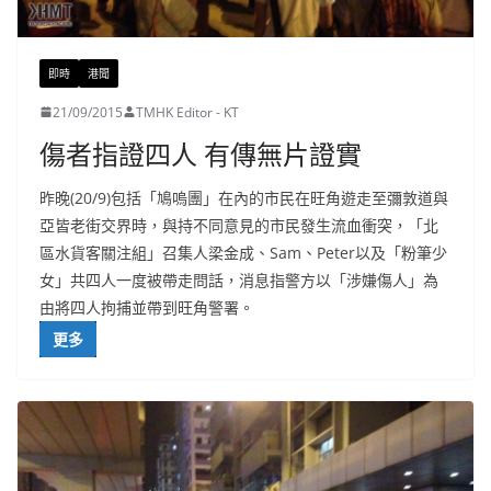
即時
港聞
21/09/2015
TMHK Editor - KT
傷者指證四人 有傳無片證實
昨晚(20/9)包括「鳩嗚團」在內的市民在旺角遊走至彌敦道與
亞皆老街交界時，與持不同意見的市民發生流血衝突，「北
區水貨客關注組」召集人梁金成、Sam、Peter以及「粉筆少
女」共四人一度被帶走問話，消息指警方以「涉嫌傷人」為
由將四人拘捕並帶到旺角警署。
更多