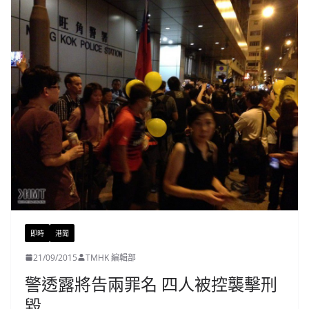
即時
港聞
21/09/2015
TMHK 編輯部
警透露將告兩罪名 四人被控襲擊刑
毀