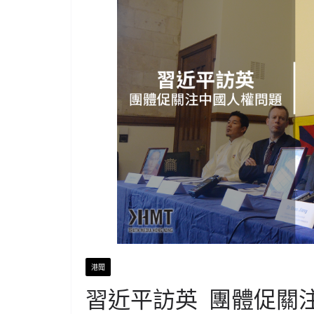
港聞
習近平訪英 團體促關