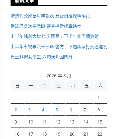
最新文章
涉造假公屋富戶申報表 倉管員准保釋候訊
足球盛會次場激戰 祖雲達斯挫車路士
上半年純利大增七成 國泰：下半年油價續波動
上半年車禍奪六十三命 警方：下週起嚴打交通違例
巴士非禮女學生 六旬漢判囚四月
2026 年 8 月
日
一
二
三
四
五
六
1
2
3
4
5
6
7
8
9
10
11
12
13
14
15
16
17
18
19
20
21
22