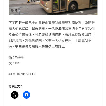
下午四時一輛巴士於馬鞍山寧泰路錦泰苑對開位置，為閃避
兩名過馬路學生緊急剎車，一名正準備落車的中年男子跌倒
於車頭位置昏迷，多名警員到場協助。救護車接報於四時半
到達現場，將傷者送院。另有一名少女在巴士上層感到不
適，需由警員及醫護人員扶送上救護車。
攝：Wave
文：Isa
#TMHK20151112
分享此文：