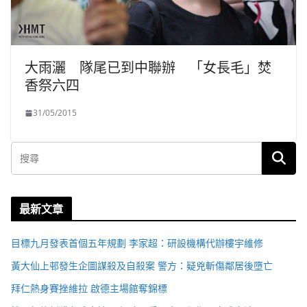
大雨灑 隊尾已到中聯辦 「女長毛」焚
香祭六四
31/05/2015
最新文章
目標九月發表首個五年規劃 李家超：研設機構代辦樓宇維修
黃大仙上邨發生企圖謀殺及自殺案 警方：疑兇斬傷鄰居後墮亡
拜仁熱身賽挫維拉 啟德主場館奪錦標