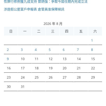
性罪行修例獲九成支持 鄧炳強：爭取今屆任期內完成立法
涉造假公屋富戶申報表 倉管員准保釋候訊
2026 年 8 月
日
一
二
三
四
五
六
1
2
3
4
5
6
7
8
9
10
11
12
13
14
15
16
17
18
19
20
21
22
23
24
25
26
27
28
29
30
31