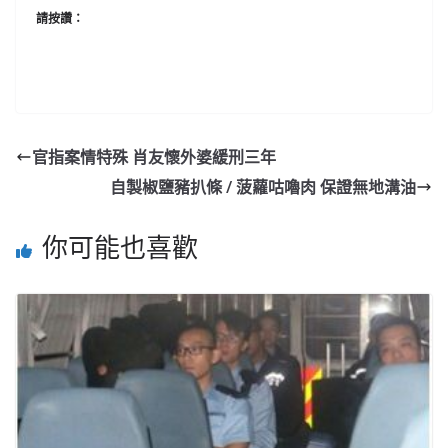
請按讚：
官指案情特殊 肖友懷外婆緩刑三年
自製椒鹽豬扒條 / 菠蘿咕嚕肉 保證無地溝油
你可能也喜歡