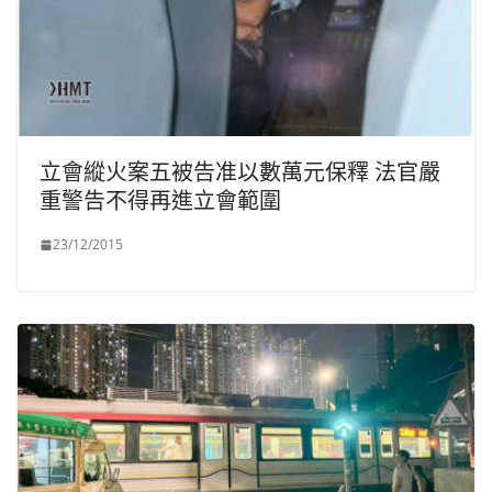
立會縱火案五被告准以數萬元保釋 法官嚴
重警告不得再進立會範圍
23/12/2015