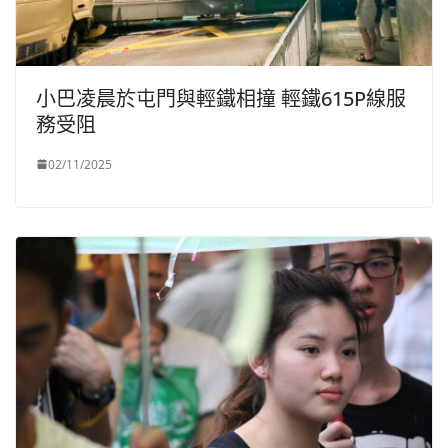
小巴凌晨於屯門與輕鐵相撞 輕鐵615P線服
務受阻
02/11/2025