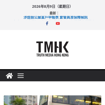
Skip
2026年8月9日（星期日）
to
最新：
content
涉造假公屋富戶申報表 倉管員准保釋候訊
目標九月發表首個五年規劃 李家超：研設機構代辦樓宇維修
黃大仙上邨發生企圖謀殺及自殺案 警方：疑兇斬傷鄰居後墮亡
拜仁熱身賽挫維拉 啟德主場館奪錦標
性罪行修例獲九成支持 鄧炳強：爭取今屆任期內完成立法