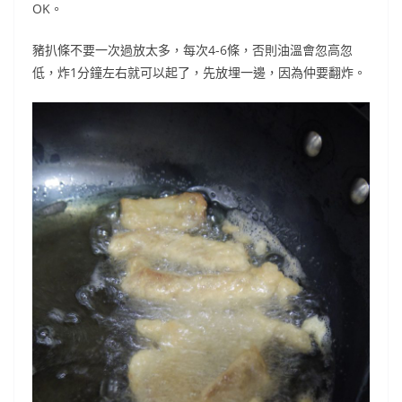
OK。
豬扒條不要一次過放太多，每次4-6條，否則油溫會忽高忽
低，炸1分鐘左右就可以起了，先放埋一邊，因為仲要翻炸。