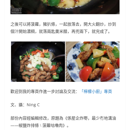
之後可以將菠蘿，豬扒條，一起放落去，開大火翻炒，炒到
個汁開始濃稠，就落兩匙羹米醋，再兜兩下，就完成了。
歡迎到我的專頁作進一步討論及交流：
「檸檬小廚」專頁
文、攝：Ning C
部份內容經編輯修改，原題為《
係屋企炸嘢，最少冇地溝油
——
椒鹽炸排條
菠蘿咕嚕肉
》。
\