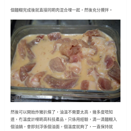
個麵糊完成後就直接同啲肉混合埋一起，然後充分攪拌。
然後可以開始炸豬扒條了，油溫不需要太高，幾多度唔知
道，冇溫度計哩啲高科技產品，只係用經驗，滴一滴麵糊入
個油鍋，會即刻浮係個油面，個溫度就夠了，一直保持就