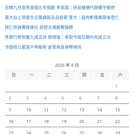
目標九月發表首個五年規劃 李家超：研設機構代辦樓宇維修
黃大仙上邨發生企圖謀殺及自殺案 警方：疑兇斬傷鄰居後墮亡
拜仁熱身賽挫維拉 啟德主場館奪錦標
性罪行修例獲九成支持 鄧炳強：爭取今屆任期內完成立法
涉造假公屋富戶申報表 倉管員准保釋候訊
2026 年 8 月
日
一
二
三
四
五
六
1
2
3
4
5
6
7
8
9
10
11
12
13
14
15
16
17
18
19
20
21
22
23
24
25
26
27
28
29