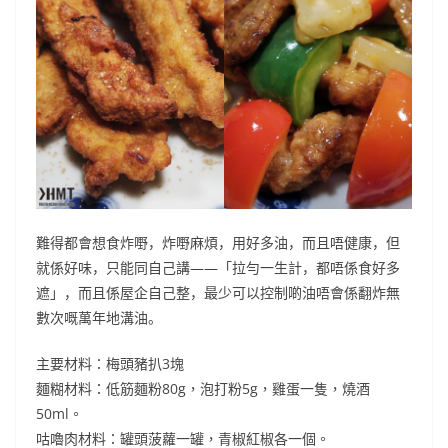
難得都會想食炸嘢，炸嘢麻煩，用好多油，而且唔健康，但
就係好味，只能同自己講——「拉勻一生計，都唔係食好多
遮」，而且係屋企自己整，最少可以控制啲油唔會係翻炸無
數次嘅萬年地溝油。
主要材料：梅頭豬扒3塊
麵糊材料：低筋麵粉80g，泡打粉5g，雞蛋一隻，燒酒
50ml。
咕嚕肉材料：罐頭菠蘿一罐，青椒紅椒各一個。