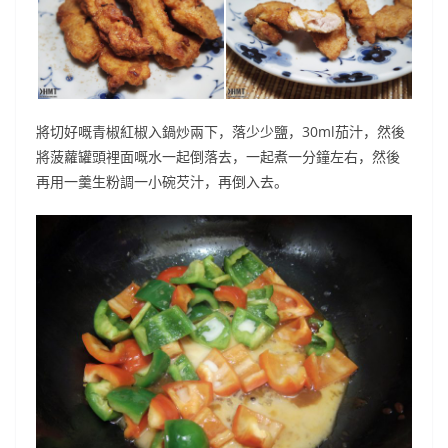
將切好嘅青椒紅椒入鍋炒兩下，落少少鹽，30ml茄汁，然後
將菠蘿罐頭裡面嘅水一起倒落去，一起煮一分鐘左右，然後
再用一羹生粉調一小碗芡汁，再倒入去。