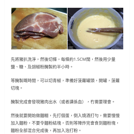
先將豬扒洗淨，然後切條，每條約1.5CM闊，然後用少量
鹽、糖、及胡椒粉醃製約半小時。
等醃製嘅時間，可以切青椒，準備好菠蘿罐頭，開罐，菠蘿
切塊。
醃製完成會發現豬肉出水（或者講係血），冇需要理會。
然後就要開始做麵糊，先打個蛋，倒入燒酒打勻，需要慢慢
加入麵粉，不要令麵粉結塊，否則等陣炸完會食到麵粉塊，
麵粉全部混合完成後，再加入泡打粉。