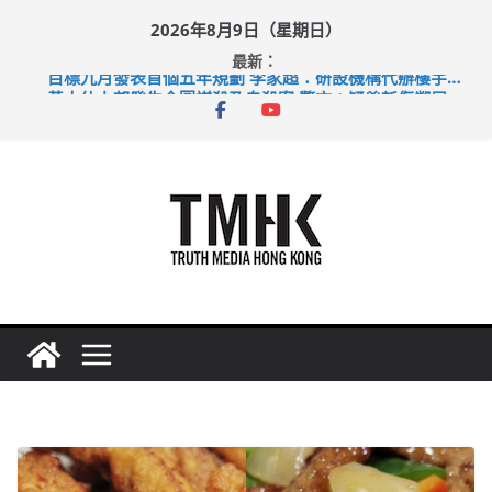
Skip
2026年8月9日（星期日）
to
最新：
content
目標九月發表首個五年規劃 李家超：研設機構代辦樓宇維修
黃大仙上邨發生企圖謀殺及自殺案 警方：疑兇斬傷鄰居後墮亡
拜仁熱身賽挫維拉 啟德主場館奪錦標
性罪行修例獲九成支持 鄧炳強：爭取今屆任期內完成立法
涉造假公屋富戶申報表 倉管員准保釋候訊