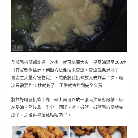
全部豬扒條都炸過一次後，就可以開大火，提高油溫至200度
（其實都係估計，判斷方法係油未冒煙，冒煙就係過龍了，
會產生大量有害物質），然後將豬扒條放入去炸第二次，哩
次只需要炸15秒就夠了，正常就會炸到完全金黃。
將炸好嘅豬扒條上碟，碟上面可以放一張吸油嘅廚房紙，吸
左啲油。然後拿一半分一個碟，撒上椒鹽，椒鹽豬扒條就完
成了，之後再整菠蘿咕嚕肉了。