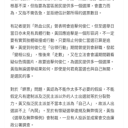
根基不深，但指要為當區居民提供多一個選擇，會盡力而
為，又指不需告急，並拒絕估計鄭所得的選票數目。
有記者提到「熱血公民」曾表明會追擊何俊仁，但至選舉日
當日亦未見有具體行動，黃回應追擊是一個形容詞，不一定
要有實質肢體碰撞或行動，只要阻止何俊仁當選已算是追
擊。黃提到何俊仁在「佔領行動」期間曾提到會辭職，發起
「變相公投」，惟後來「走數」，又在立法會會議期間觀看
疑似色情圖片，故要追擊何俊仁，為選民提供多一個選擇。
黃指無論選舉結果如何，即使是何君堯當選也與自己無關，
是選民的事。
對於「鎅票」問題，黃認為不能作太多不必要的假設，不能
假定凡有建制派及泛民主派以外的人士出選就等於分裂勢
力。黃又指泛民主派並不當本土派為「自己人」，故派人出
選談不上「內鬨」。至於有懷疑選舉違規及舞弊情況，黃指
《選舉及舞弊條例》會制裁，一旦有人投訴並成案會交由廉
政公署調查。