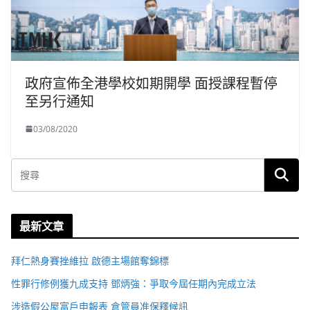
政府宣佈全港學校如期開學 面授課程暫停
至另行通知
03/08/2020
最新文章
拜仁熱身賽挫維拉 啟德主場館奪錦標
性罪行修例獲九成支持 鄧炳強：爭取今屆任期內完成立法
涉造假公屋富戶申報表 倉管員准保釋候訊