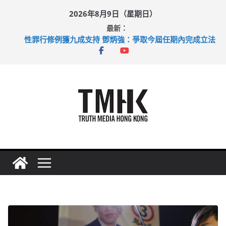
Skip
2026年8月9日（星期日）
to
最新：
content
拜仁熱身賽挫維拉 啟德主場館奪錦標
性罪行修例獲九成支持 鄧炳強：爭取今屆任期內完成立法
涉造假公屋富戶申報表 倉管員准保釋候訊
足球盛會次場激戰 祖雲達斯挫車路士
上半年純利大增七成 國泰：下半年油價續波動