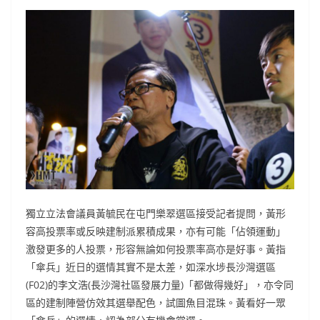
獨立立法會議員黃毓民在屯門樂翠選區接受記者提問，黃形
容高投票率或反映建制派累積成果，亦有可能「佔領運動」
激發更多的人投票，形容無論如何投票率高亦是好事。黃指
「傘兵」近日的選情其實不是太差，如深水埗長沙灣選區
(F02)的李文浩(長沙灣社區發展力量)「都做得幾好」，亦令同
區的建制陣營仿效其選舉配色，試圖魚目混珠。黃看好一眾