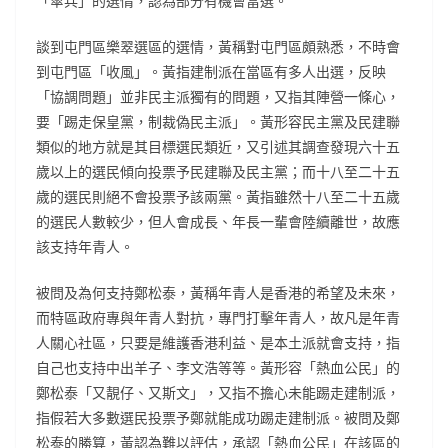
「傘兵」的選情，認為部分有機會當選。
談到屯門區樂翠選區的選情，黃稱對屯門區頗熟悉，不時會
到屯門區「收風」。黃指建制派在當區有多人出選，反映
「協調問題」並非民主派獨有的問題，又指其陣營一條心，
要「踢走保皇黨，制裁偽民主派」。黃形容民主黨及民建聯
類似的地方就是其目標選民類近，又引述其調查發現六十五
歲以上的選民傾向投票予民建聯及民主黨；而十八至二十五
歲的選民則絕不會投票予該兩黨。黃指雖然十八至二十五歲
的選民人數較少，但人會成長、年長一輩會陸續離世，故應
該支持年青人。
被問及為何支持鄭松泰，黃稱年青人是香港的希望及未來，
而特區政府專與年青人對抗，專門打擊年青人，故凡是年青
人關心社區，只要是維護香港利益、是本土派就會支持，指
自己也支持中出羊子、李文浩等等。黃形容「熱血公民」的
鄭松泰「又靚仔、又斯文」，又指不擔心未能踢走建制派，
指假若大多數選民投票予鄭就能成功踢走建制派。被問及鄭
松泰的勝算，黃認為難以評估，承認「熱血公民」在該區的