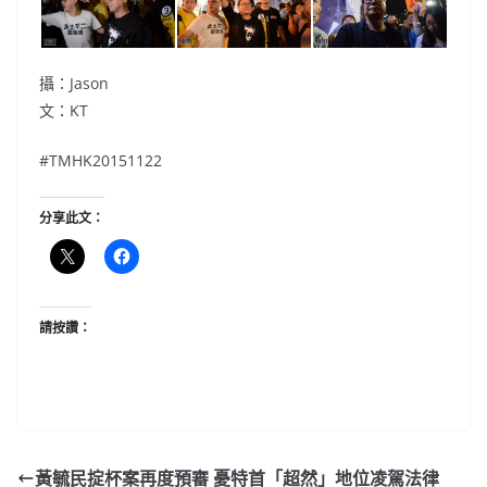
攝：Jason
文：KT
#‎TMHK20151122
分享此文：
請按讚：
黃毓民掟杯案再度預審 憂特首「超然」地位凌駕法律