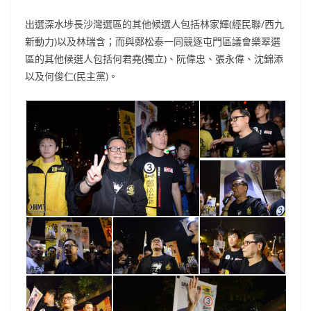
出選深水埗長沙灣選區的其他候選人包括林家輝(經民聯/西九
新動力)以及林瑞含；而與鄭松泰一同競逐屯門區議會樂翠選
區的其他候選人包括何君堯(獨立)、阮偉忠、張永偉、沈錦添
以及何俊仁(民主黨)。