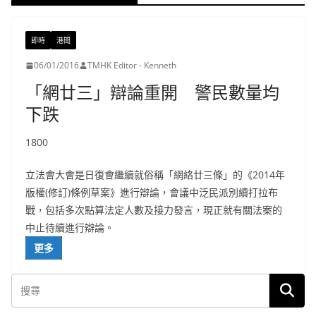
即時
港聞
06/01/2016
TMHK Editor - Kenneth
「網廿三」辯論重開 警民數量均
下跌
1800
立法會大會是日復會繼續就俗稱「網絡廿三條」的《2014年
版權(修訂)條例草案》進行辯論，會議中泛民派別續打拉布
戰，包括多次點算法定人數及接力發言，現正就有關法案的
中止待續進行辯論。
更多