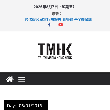
Skip
2026年8月7日（星期五）
to
最新：
巴士非禮女學生 六旬漢判囚四月
content
涉造假公屋富戶申報表 倉管員准保釋候訊
足球盛會次場激戰 祖雲達斯挫車路士
上半年純利大增七成 國泰：下半年油價續波動
上半年車禍奪六十三命 警方：下週起嚴打交通違例
Day:
06/01/2016