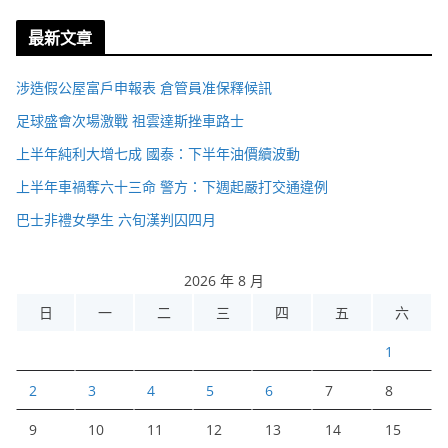
最新文章
涉造假公屋富戶申報表 倉管員准保釋候訊
足球盛會次場激戰 祖雲達斯挫車路士
上半年純利大增七成 國泰：下半年油價續波動
上半年車禍奪六十三命 警方：下週起嚴打交通違例
巴士非禮女學生 六旬漢判囚四月
2026 年 8 月
日
一
二
三
四
五
六
1
2
3
4
5
6
7
8
9
10
11
12
13
14
15