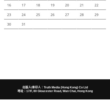
16
17
18
19
20
21
22
23
24
25
26
27
28
29
30
31
出版人/承印人：Truth Media (Hong Kong) Co Ltd
地址：17/F, 80 Gloucester Road, Wan Chai, Hong Kong