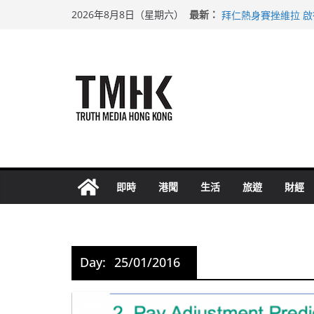
上半年純利大增七成
Skip
最新：
2026年8月8日（星期六）
拜仁熱身賽挫維拉 
to
性罪行修例獲九成支
content
涉造假公屋富戶申報
足球盛會次場激戰 
即時
港聞
生活
旅遊
財經
Day:
25/01/2016