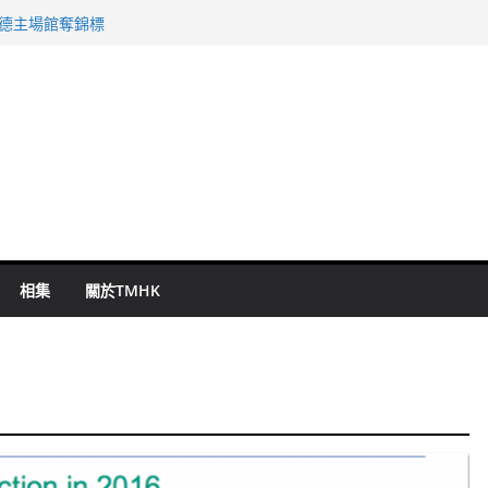
 國泰：下半年油價續波動
啟德主場館奪錦標
持 鄧炳強：爭取今屆任期內完成立法
表 倉管員准保釋候訊
祖雲達斯挫車路士
相集
關於TMHK