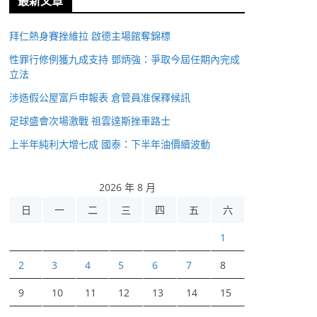
最新文章
拜仁熱身賽挫維拉 啟德主場館奪錦標
性罪行修例獲九成支持 鄧炳強：爭取今屆任期內完成
立法
涉造假公屋富戶申報表 倉管員准保釋候訊
足球盛會次場激戰 祖雲達斯挫車路士
上半年純利大增七成 國泰：下半年油價續波動
2026 年 8 月
日
一
二
三
四
五
六
1
2
3
4
5
6
7
8
9
10
11
12
13
14
15