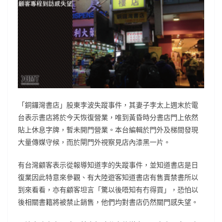
「銅鑼灣書店」股東李波失蹤事件，其妻子李太上週末於電
台表示書店將於今天恢復營業，唯到黃昏時分書店門上依然
貼上休息字牌，暫未開門營業。本台編輯於門外及梯間發現
大量傳媒守候，而於閘門外視察見店內漆黑一片。
有台灣顧客表示從報導知道李的失蹤事件，並知道書店是日
復業因此特意來參觀、有大陸遊客知道書店有售賣禁書所以
到來看看，亦有顧客坦言「驚以後唔知有冇得買」，恐怕以
後相關書籍將被禁止銷售，他們均對書店仍然關門感失望。