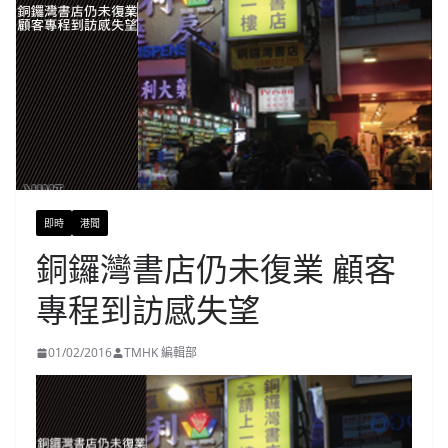
即時
港聞
銅鑼灣書店仍未復業 顧客
專程到訪感失望
01/02/2016
TMHK 編輯部