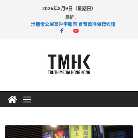
Skip
2026年8月9日（星期日）
to
最新：
content
涉造假公屋富戶申報表 倉管員准保釋候訊
目標九月發表首個五年規劃 李家超：研設機構代辦樓宇維修
黃大仙上邨發生企圖謀殺及自殺案 警方：疑兇斬傷鄰居後墮亡
拜仁熱身賽挫維拉 啟德主場館奪錦標
性罪行修例獲九成支持 鄧炳強：爭取今屆任期內完成立法