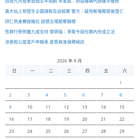
目標九月發表首個五年規劃 李家超：研設機構代辦樓宇維修
黃大仙上邨發生企圖謀殺及自殺案 警方：疑兇斬傷鄰居後墮亡
拜仁熱身賽挫維拉 啟德主場館奪錦標
性罪行修例獲九成支持 鄧炳強：爭取今屆任期內完成立法
涉造假公屋富戶申報表 倉管員准保釋候訊
2026 年 8 月
日
一
二
三
四
五
六
1
2
3
4
5
6
7
8
9
10
11
12
13
14
15
16
17
18
19
20
21
22
23
24
25
26
27
28
29