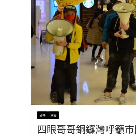
即時
港聞
四眼哥哥銅鑼灣呼籲市