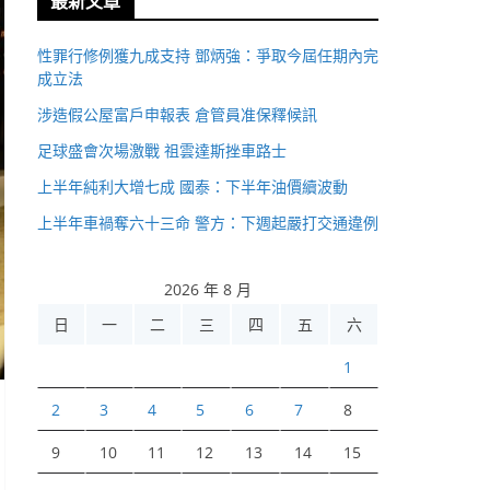
最新文章
性罪行修例獲九成支持 鄧炳強：爭取今屆任期內完
成立法
涉造假公屋富戶申報表 倉管員准保釋候訊
足球盛會次場激戰 祖雲達斯挫車路士
上半年純利大增七成 國泰：下半年油價續波動
上半年車禍奪六十三命 警方：下週起嚴打交通違例
2026 年 8 月
日
一
二
三
四
五
六
1
2
3
4
5
6
7
8
9
10
11
12
13
14
15