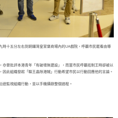
九時十五分左右到銅鑼灣皇室堡商場內的UA戲院，呼籲市民罷看由導
，亦曾批評本港青年「有破壞無建設」，而當市民呼籲抵制王時卻被以
，因此組織發起「驅王晶除港賊」行動希望市民以行動回應他的言論。
沿途監視組織行動，並以手機攝錄整個過程。