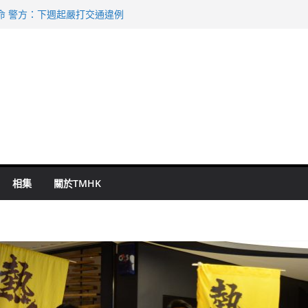
 國泰：下半年油價續波動
命 警方：下週起嚴打交通違例
持 鄧炳強：爭取今屆任期內完成立法
表 倉管員准保釋候訊
祖雲達斯挫車路士
相集
關於TMHK