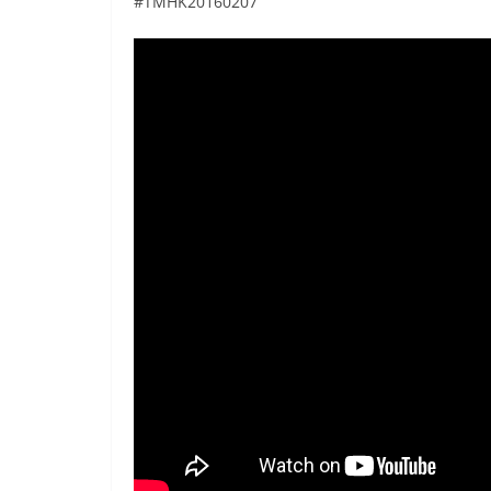
#TMHK20160207