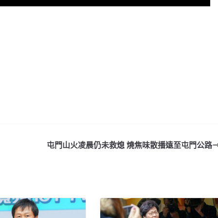
屯門山火凌晨仍未救熄 燒焦味散播遠至屯門公路