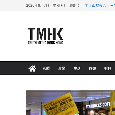
上半年純利大增七成
Skip
最新：
2026年8月7日（星期五）
上半年車禍奪六十三
to
性罪行修例獲九成支
涉造假公屋富戶申報
content
足球盛會次場激戰 
即時
港聞
生活
旅遊
財經