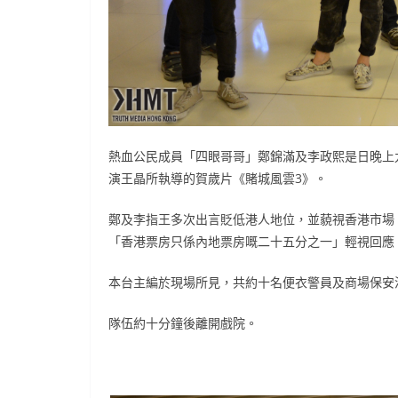
熱血公民成員「四眼哥哥」鄭錦滿及李政熙是日晚上
演王晶所執導的賀歲片《賭城風雲3》。
鄭及李指王多次出言貶低港人地位，並藐視香港市場
「香港票房只係內地票房嘅二十五分之一」輕視回應
本台主編於現場所見，共約十名便衣警員及商場保安
隊伍約十分鐘後離開戲院。