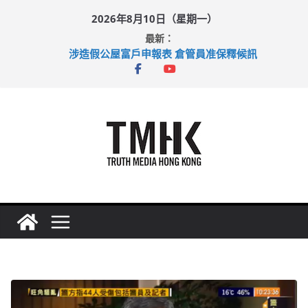
Skip
2026年8月10日（星期一）
to
最新：
content
涉造假公屋富戶申報表 倉管員准保釋候訊
目標九月發表首個五年規劃 李家超：研設機構代辦樓宇維修
黃大仙上邨發生企圖謀殺及自殺案 警方：疑兇斬傷鄰居後墮亡
拜仁熱身賽挫維拉 啟德主場館奪錦標
性罪行修例獲九成支持 鄧炳強：爭取今屆任期內完成立法