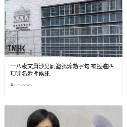
十八歲文員涉男廁塗鴉煽動字句 被控違四
項罪名還押候訊
23/07/2025