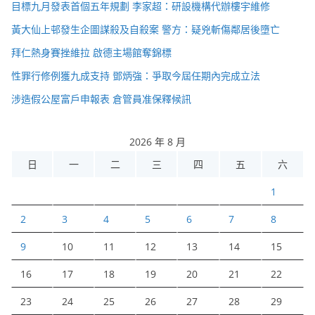
目標九月發表首個五年規劃 李家超：研設機構代辦樓宇維修
黃大仙上邨發生企圖謀殺及自殺案 警方：疑兇斬傷鄰居後墮亡
拜仁熱身賽挫維拉 啟德主場館奪錦標
性罪行修例獲九成支持 鄧炳強：爭取今屆任期內完成立法
涉造假公屋富戶申報表 倉管員准保釋候訊
2026 年 8 月
日
一
二
三
四
五
六
1
2
3
4
5
6
7
8
9
10
11
12
13
14
15
16
17
18
19
20
21
22
23
24
25
26
27
28
29