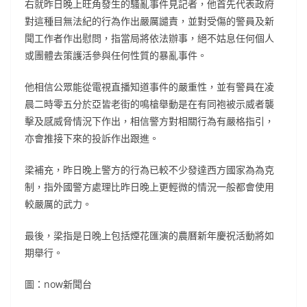
右就昨日晚上旺角發生的騷亂事件見記者，他首先代表政府
對這種目無法紀的行為作出嚴厲譴責，並對受傷的警員及新
聞工作者作出慰問，指當局將依法辦事，絕不姑息任何個人
或團體去策護活參與任何性質的暴亂事件。
他相信公眾能從電視直播知道事件的嚴重性，並有警員在凌
晨二時零五分於亞皆老街的鳴槍舉動是在有同袍被示威者襲
擊及感威脅情況下作出，相信警方對相關行為有嚴格指引，
亦會推接下來的投訴作出跟進。
梁補充，昨日晚上警方的行為已較不少發達西方國家為為克
制，指外國警方處理比昨日晚上更輕微的情況一般都會使用
較嚴厲的武力。
最後，梁指是日晚上包括煙花匯演的農曆新年慶祝活動將如
期舉行。
圖：now新聞台