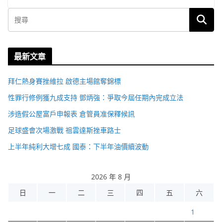
最新文章
拜仁熱身賽挫維拉 啟德主場館奪錦標
性罪行修例獲九成支持 鄧炳強：爭取今屆任期內完成立法
涉造假公屋富戶申報表 倉管員准保釋候訊
足球盛會次場激戰 祖雲達斯挫車路士
上半年純利大增七成 國泰：下半年油價續波動
2026 年 8 月
日
一
二
三
四
五
六
1