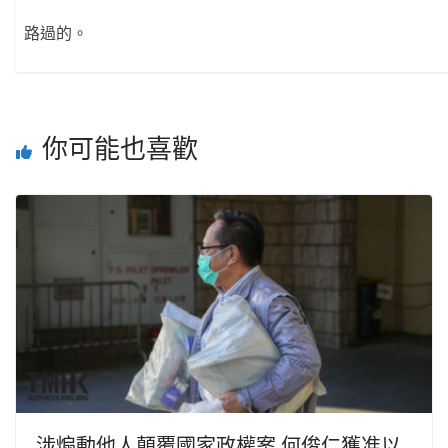
路過的。
你可能也喜歡
涉煽動他人顛覆國家政權案 何俊仁獲准以