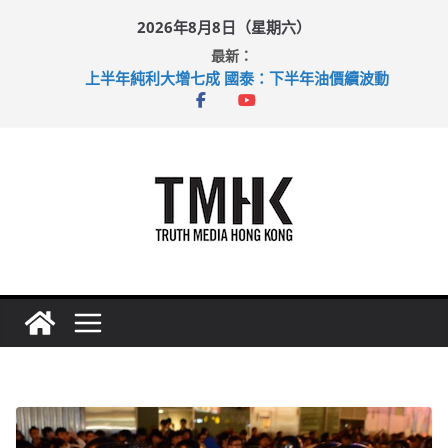
Skip
2026年8月8日（星期六）
to
最新：
content
上半年純利大增七成 國泰：下半年油價續波動
拜仁熱身賽挫維拉 啟德主場館奪錦標
性罪行修例獲九成支持 鄧炳強：爭取今屆任期內完成立法
涉造假公屋富戶申報表 倉管員准保釋候訊
足球盛會次場激戰 祖雲達斯挫車路士