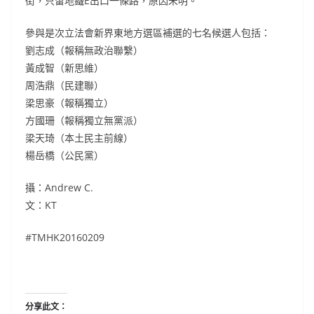
街，只留地鐵E出口一條路，原因未明。
參與是次立法會新界東地方選區補選的七名候選人包括：
劉志成（報稱無政治聯繫）
黃成智（新思維）
周浩鼎（民建聯）
梁思豪（報稱獨立）
方國珊（報稱獨立無黨派）
梁天琦（本土民主前線）
楊岳橋（公民黨）
攝：Andrew C.
文：KT
#‎TMHK20160209
分享此文：