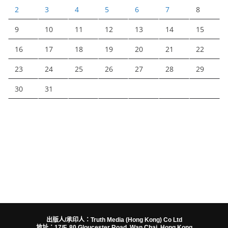
2
3
4
5
6
7
8
9
10
11
12
13
14
15
16
17
18
19
20
21
22
23
24
25
26
27
28
29
30
31
出版人/承印人：Truth Media (Hong Kong) Co Ltd
地址：17/F, 80 Gloucester Road, Wan Chai, Hong Kong