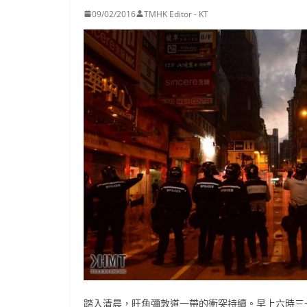
09/02/2016
TMHK Editor - KT
踏入清晨，旺角彌敦道一帶的衝突持續。早上六時三