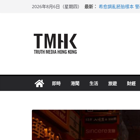
Skip
最新：
巴士非禮女學生 六
2026年8月6日（星期四）
to
希愈調亂胚胎樣本 
足球盛會次場激戰 
content
上半年純利大增七成
上半年車禍奪六十三
即時
港聞
生活
旅遊
財經