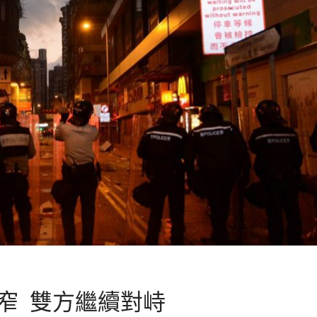
窄 雙方繼續對峙