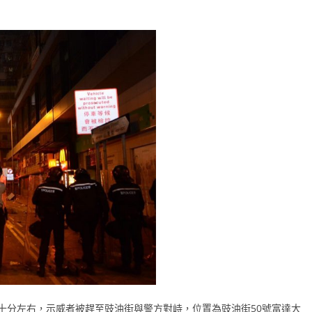
十分左右，示威者被趕至豉油街與警方對峙，位置為豉油街50號富達大