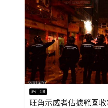
即時
港聞
旺角示威者佔據範圍收