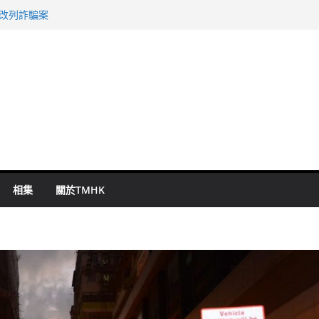
旬漢判囚四月
警改列詐騙案
祖雲達斯挫車路士
 國泰：下半年油價續波動
命 警方：下週起嚴打交通違例
相集
關於TMHK