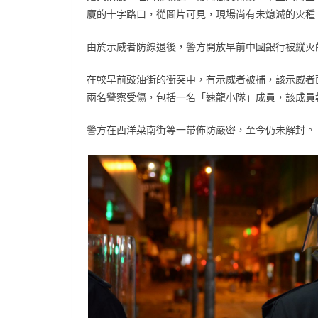
廈的十字路口，從圖片可見，現場尚有未熄滅的火種
由於示威者防線退後，警方開放早前中國銀行被縱火
在較早前豉油街的衝突中，有示威者被捕，該示威者
兩名警察受傷，包括一名「速龍小隊」成員，該成員
警方在西洋菜南街等一帶佈防嚴密，至今仍未解封。