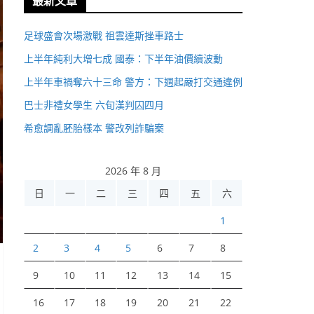
最新文章
足球盛會次場激戰 祖雲達斯挫車路士
上半年純利大增七成 國泰：下半年油價續波動
上半年車禍奪六十三命 警方：下週起嚴打交通違例
巴士非禮女學生 六旬漢判囚四月
希愈調亂胚胎樣本 警改列詐騙案
2026 年 8 月
日
一
二
三
四
五
六
1
2
3
4
5
6
7
8
9
10
11
12
13
14
15
16
17
18
19
20
21
22