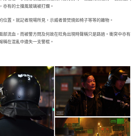
，亦有的士擋風玻璃被打爛。
的位置。就記者現場所見，示威者曾焚燒如椅子等等的雜物。
面部流血，而被警方問及何故在旺角出現時聲稱只是路過。衝突中亦有
報稱在混亂中違失一支警棍。