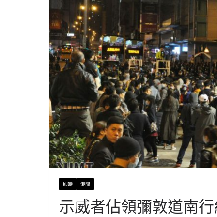
即時
港聞
示威者佔領彌敦道南行