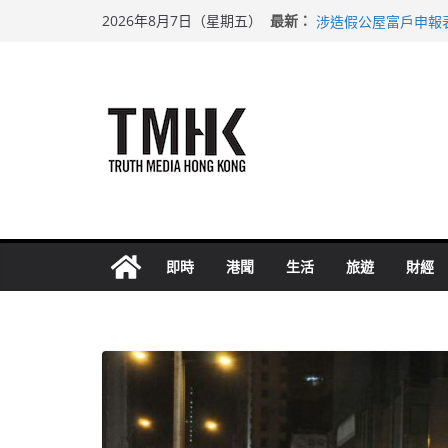
Skip
最新：
性罪行修例獲九成支
2026年8月7日（星期五）
to
涉造假公屋富戶申報
足球盛會次場激戰 
content
上半年純利大增七成
上半年車禍奪六十三
即時
港聞
生活
旅遊
財經