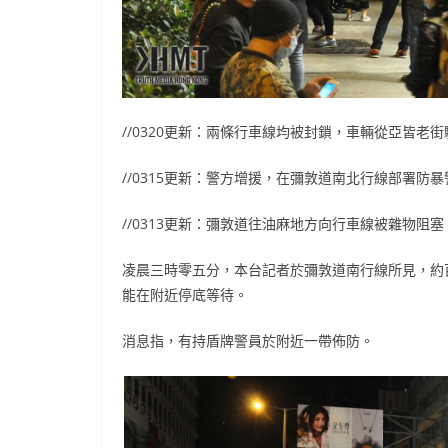
//0320更新：兩條行車線均被封鎖，車輛從亞皆老
//0315更新：警方增援，在彌敦道南北行線部署防暴
//0313更新：彌敦道往油麻地方向行車線被雜物阻
凌晨三時零五分，本台記者於彌敦道南行線所見，約
能在附近停底等待。
消息指，有持盾牌警員於附近一帶佈防。