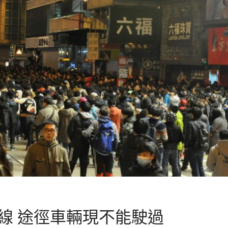
線 途徑車輛現不能駛過