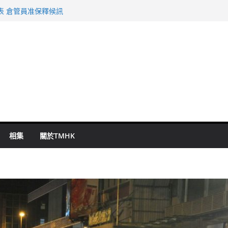
持 鄧炳強：爭取今屆任期內完成立法
表 倉管員准保釋候訊
祖雲達斯挫車路士
 國泰：下半年油價續波動
命 警方：下週起嚴打交通違例
相集
關於TMHK