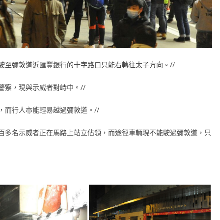
街駛至彌敦道近匯豐銀行的十字路口只能右轉往太子方向。//
警察，現與示威者對峙中。//
塞，而行人亦能輕易越過彌敦道。//
百多名示威者正在馬路上站立佔領，而途徑車輛現不能駛過彌敦道，只