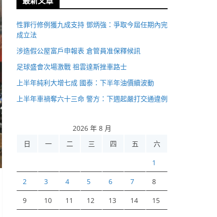
最新文章
性罪行修例獲九成支持 鄧炳強：爭取今屆任期內完
成立法
涉造假公屋富戶申報表 倉管員准保釋候訊
足球盛會次場激戰 祖雲達斯挫車路士
上半年純利大增七成 國泰：下半年油價續波動
上半年車禍奪六十三命 警方：下週起嚴打交通違例
2026 年 8 月
日
一
二
三
四
五
六
1
2
3
4
5
6
7
8
9
10
11
12
13
14
15