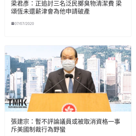
梁君彥：正追討三名泛民擲臭物清潔費 梁
頌恆未還薪津會為他申請破產
07/07/2020
張建宗：暫不評論議員或被取消資格一事
斥美國制裁行為野蠻