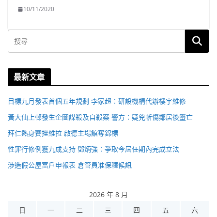
10/11/2020
最新文章
目標九月發表首個五年規劃 李家超：研設機構代辦樓宇維修
黃大仙上邨發生企圖謀殺及自殺案 警方：疑兇斬傷鄰居後墮亡
拜仁熱身賽挫維拉 啟德主場館奪錦標
性罪行修例獲九成支持 鄧炳強：爭取今屆任期內完成立法
涉造假公屋富戶申報表 倉管員准保釋候訊
2026 年 8 月
日
一
二
三
四
五
六