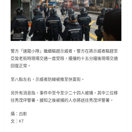
警方「速龍小隊」繼續驅趕示威者。警方在將示威者驅趕至
亞皆老街時現場交通一度受阻，擾攘約十五分鐘後現場交通
回復正常。
至八點左右，示威者防線被推至快富街。
另外有消息指，事件中至今至少二十四人被捕，其中三位移
往秀茂坪警署。據知之後被捕的人亦將送往秀茂坪警署。
攝：白影
文：KT