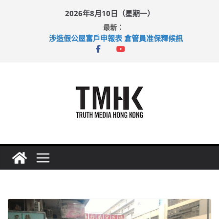
Skip
2026年8月10日（星期一）
to
最新：
content
涉造假公屋富戶申報表 倉管員准保釋候訊
目標九月發表首個五年規劃 李家超：研設機構代辦樓宇維修
黃大仙上邨發生企圖謀殺及自殺案 警方：疑兇斬傷鄰居後墮亡
拜仁熱身賽挫維拉 啟德主場館奪錦標
性罪行修例獲九成支持 鄧炳強：爭取今屆任期內完成立法