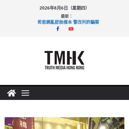
Skip
2026年8月6日（星期四）
to
最新：
content
希愈調亂胚胎樣本 警改列詐騙案
足球盛會次場激戰 祖雲達斯挫車路士
上半年純利大增七成 國泰：下半年油價續波動
上半年車禍奪六十三命 警方：下週起嚴打交通違例
巴士非禮女學生 六旬漢判囚四月