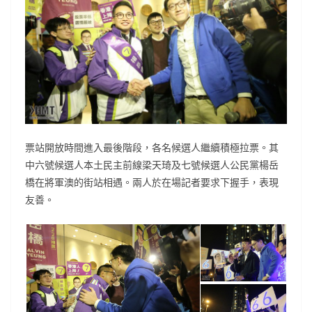
票站開放時間進入最後階段，各名候選人繼續積極拉票。其
中六號候選人本土民主前線梁天琦及七號候選人公民黨楊岳
橋在將軍澳的街站相遇。兩人於在場記者要求下握手，表現
友善。