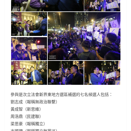
參與是次立法會新界東地方選區補選的七名候選人包括：
劉志成（報稱無政治聯繫）
黃成智（新思維）
周浩鼎（民建聯）
梁思豪（報稱獨立）
方國珊（報稱獨立無黨派）