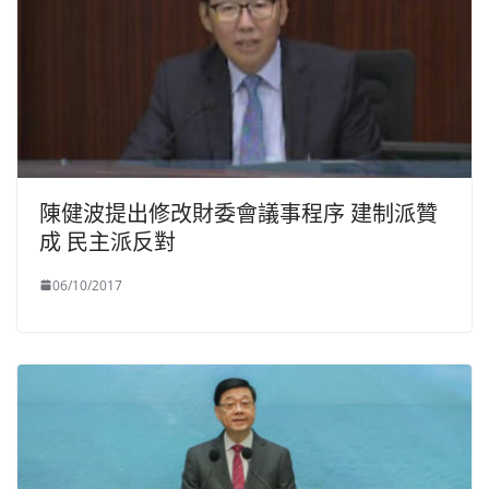
陳健波提出修改財委會議事程序 建制派贊
成 民主派反對
06/10/2017