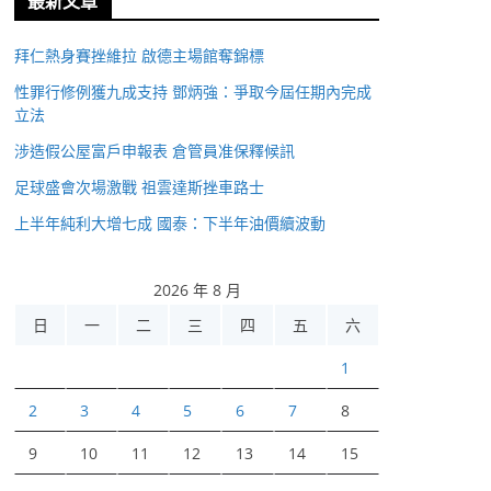
最新文章
拜仁熱身賽挫維拉 啟德主場館奪錦標
性罪行修例獲九成支持 鄧炳強：爭取今屆任期內完成
立法
涉造假公屋富戶申報表 倉管員准保釋候訊
足球盛會次場激戰 祖雲達斯挫車路士
上半年純利大增七成 國泰：下半年油價續波動
2026 年 8 月
日
一
二
三
四
五
六
1
2
3
4
5
6
7
8
9
10
11
12
13
14
15