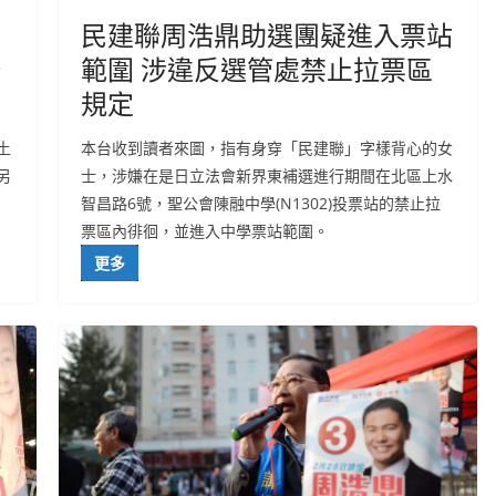
民建聯周浩鼎助選團疑進入票站
，
範圍 涉違反選管處禁止拉票區
規定
土
本台收到讀者來圖，指有身穿「民建聯」字樣背心的女
另
士，涉嫌在是日立法會新界東補選進行期間在北區上水
智昌路6號，聖公會陳融中學(N1302)投票站的禁止拉
票區內徘徊，並進入中學票站範圍。
更多