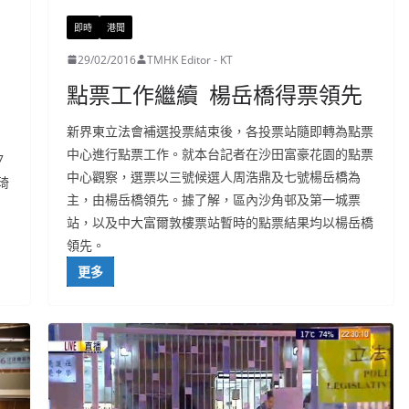
即時
港聞
29/02/2016
TMHK Editor - KT
點票工作繼續 楊岳橋得票領先
新界東立法會補選投票結束後，各投票站隨即轉為點票
中心進行點票工作。就本台記者在沙田富豪花園的點票
7
中心觀察，選票以三號候選人周浩鼎及七號楊岳橋為
琦
主，由楊岳橋領先。據了解，區內沙角邨及第一城票
站，以及中大富爾敦樓票站暫時的點票結果均以楊岳橋
領先。
更多