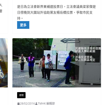
人
是日為立法會新界東補選投票日，立法會議員梁家傑是
要
日傍晚到大圍站外協助黨友楊岳橋拉票，爭取市民支
持。
更多
港聞
28/02/2016
TMHK 編輯部