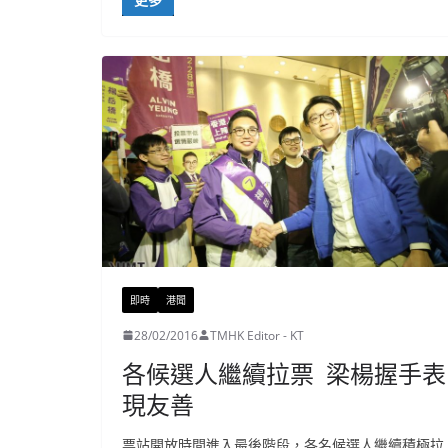
即時
港聞
28/02/2016
TMHK Editor - KT
各候選人繼續拉票 梁楊握手表
現友善
票站開放時間進入最後階段，各名候選人繼續積極拉