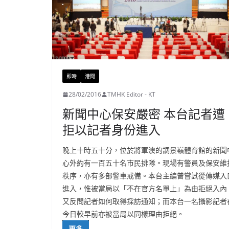
即時
港聞
28/02/2016
TMHK Editor - KT
新聞中心保安嚴密 本台記者遭
拒以記者身份進入
晚上十時五十分，位於將軍澳的調景嶺體育館的新聞
心外約有一百五十名市民排隊。現場有警員及保安維
秩序，亦有多部警車戒備。本台主編曾嘗試從傳媒入
進入，惟被當局以「不在官方名單上」為由拒絕入內
又反問記者如何取得採訪通知；而本台一名攝影記者
今日較早前亦被當局以同樣理由拒絕。
更多