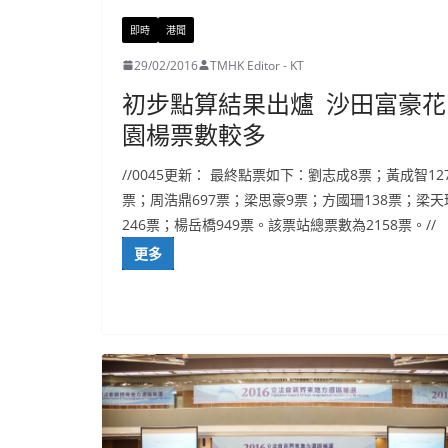
即時
港聞
29/02/2016
TMHK Editor - KT
初步點算結果出爐 沙田富豪花
園楊票數較多
//0045更新： 最終點票如下：劉志成8票；黃成智12
票；周浩鼎697票；梁思豪9票；方國珊138票；梁天
246票；楊岳橋949票。該票站總票數為2158票。//
更多