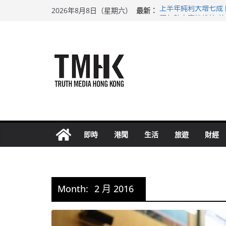
Skip
最新：
上半年純利大增七成
2026年8月8日（星期六）
to
拜仁熱身賽挫維拉 
性罪行修例獲九成支
content
涉造假公屋富戶申報
足球盛會次場激戰 
即時
港聞
生活
旅遊
財經
Month:
2 月 2016