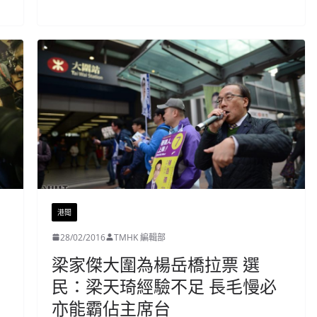
港聞
28/02/2016
TMHK 編輯部
梁家傑大圍為楊岳橋拉票 選
民：梁天琦經驗不足 長毛慢必
亦能霸佔主席台