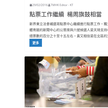
29/02/2016
TMHK Editor - KT
點票工作繼續 楊周旗鼓相當
新界東立法會補選哥點票中心繼續進行點票工作。獨
體育館的新聞中心的公眾席與六號候選人梁天琦支持者寒
總票數的百分之十至十五左右。黃又相信梁在北區的
更多