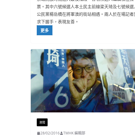
票。其中六號候選人本土民主前線梁天琦及七號候選
公民黨楊岳橋在將軍澳的街站相遇。兩人於在場記者
求下握手，表現友善。
更多
港聞
28/02/2016
TMHK 編輯部