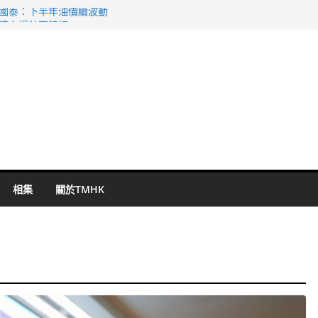
 國泰：下半年油價續波動
啟德主場館奪錦標
持 鄧炳強：爭取今屆任期內完成立法
表 倉管員准保釋候訊
祖雲達斯挫車路士
相集
關於TMHK