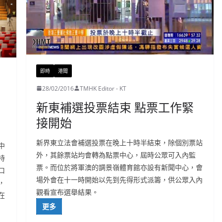
即時
港聞
28/02/2016
TMHK Editor - KT
新東補選投票結束 點票工作緊
接開始
新界東立法會補選投票在晚上十時半結束，除個別票站
中
外，其餘票站均會轉為點票中心，屆時公眾可入內監
持
票。而位於將軍澳的調景嶺體育館亦設有新聞中心，會
口
場外會在十一時開始以先到先得形式派籌，供公眾入內
，
觀看宣布選舉結果。
在
更多