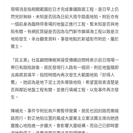
現場消息指相關範圍近日才完成重鋪路面工程，是日早上仍
然完好無缺，未知是否因為日前大雨令路面地陷。附近亦有
一個前身為臨時停車場的地盤正進行工程，暫未知是否與地
陷有關。有網民質疑是否因為屯門新市鎮填海工程以致是次
地陷發生，本台翻查資料，事發地點於新墟街市附近，屬於
實土。
「民主黨」社區顧問陳樹英接受傳媒訪問時表示前日現場一
帶已有路陷跡象，居民發現行人路有一個洞，附近地盤隨即
派員將其填平，指短時間內再次發生大範圍地陷「好得人
驚」。她認為是地下泥土流失導致地陷，希望當局查清楚是
否與鄰近地盤工程有關，並進行填補工程，以免事件再次發
生。
陳補充，事件令附近商戶需暫停營業，居民也因封路而需繞
路而行。對正地陷位置的萬成大廈業主立案法團主席向她透
露擔心地陷進一步擴大，會影響大廈結構。而自己已即時要
求地盤停工，並要求屋宇署派員到場調查。