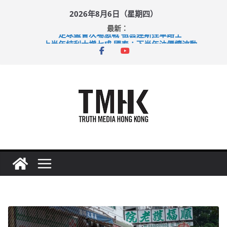
Skip
2026年8月6日（星期四）
to
最新：
content
足球盛會次場激戰 祖雲達斯挫車路士
上半年純利大增七成 國泰：下半年油價續波動
上半年車禍奪六十三命 警方：下週起嚴打交通違例
巴士非禮女學生 六旬漢判囚四月
希愈調亂胚胎樣本 警改列詐騙案