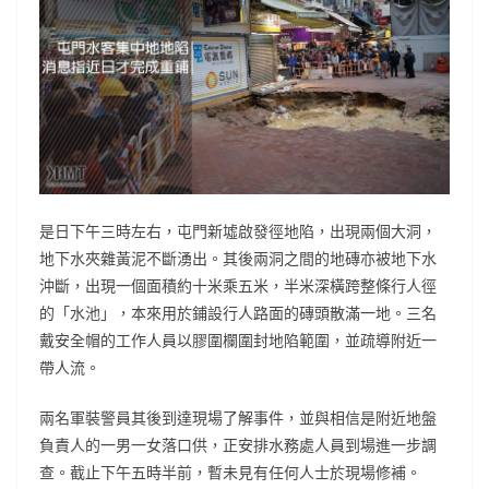
是日下午三時左右，屯門新墟啟發徑地陷，出現兩個大洞，
地下水夾雜黃泥不斷湧出。其後兩洞之間的地磚亦被地下水
沖斷，出現一個面積約十米乘五米，半米深橫跨整條行人徑
的「水池」，本來用於鋪設行人路面的磚頭散滿一地。三名
戴安全帽的工作人員以膠圍欄圍封地陷範圍，並疏導附近一
帶人流。
兩名軍裝警員其後到達現場了解事件，並與相信是附近地盤
負責人的一男一女落口供，正安排水務處人員到場進一步調
查。截止下午五時半前，暫未見有任何人士於現場修補。