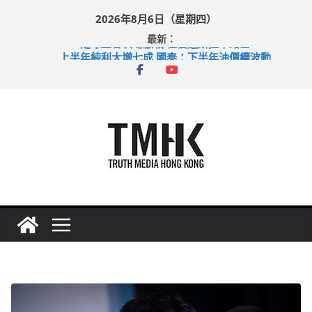
Skip
2026年8月6日（星期四）
to
最新：
content
足球盛會次場激戰 祖雲達斯挫車路士
上半年純利大增七成 國泰：下半年油價續波動
上半年車禍奪六十三命 警方：下週起嚴打交通違例
巴士非禮女學生 六旬漢判囚四月
希愈調亂胚胎樣本 警改列詐騙案