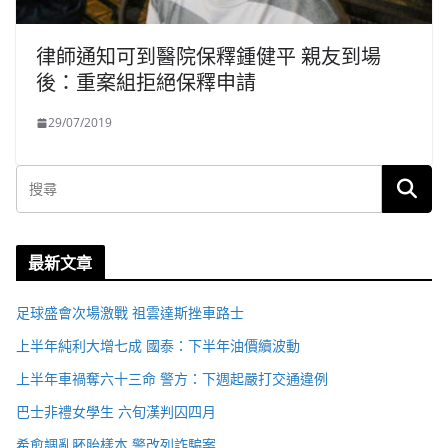
律師通知可到醫院保釋鍾健平 親友到場
後：重案組拒絕保釋申請
29/07/2019
最新文章
足球盛會次場激戰 祖雲達斯挫車路士
上半年純利大增七成 國泰：下半年油價續波動
上半年車禍奪六十三命 警方：下週起嚴打交通違例
巴士非禮女學生 六旬漢判囚四月
希愈調亂胚胎樣本 警改列詐騙案