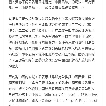
體。黃亦不認同香港眾志是走「中間路線」的説法，因為若
是在走「中間路線」，「就唔會連大陸都返唔到」。
有記者質疑公投於香港並沒有約束力，黃指假若香港將來能
推行自決公投，他也不希望該公投如前年六二二公投（編
按：六二二公投指「和平佔中」在二零一四年為政改方案所
發起之民間投票活動）般沒有約束力，故希望用十年時間，
進行國際游說，動用國際影響力，促使香港政府舉行自決公
投。羅指四月中將會與黃之鋒到美國及加拿大的大學講解香
港狀況，爭取支持。羅不怕此舉會被扣上勾結外國勢力的帽
子，且認為勾結外國勢力之說只是中國政府對港人施加的精
神壓力。
至於對中國的立場，羅表示「難以完全排拒中國因素、與中
國因素割裂」，唯有正視其存在，並防止中國因素令香港本
來的生態、文化變質。副秘書長周庭在回答外媒提問時則指
自己在種族上是中國人（ethnically Chinese），但不是中華
人民共和國的中國人（Chinese of the People’s Republic of