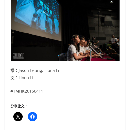
攝：Jason Leung, Liona Li
文：Liona Li
#TMHK20160411
分享此文：