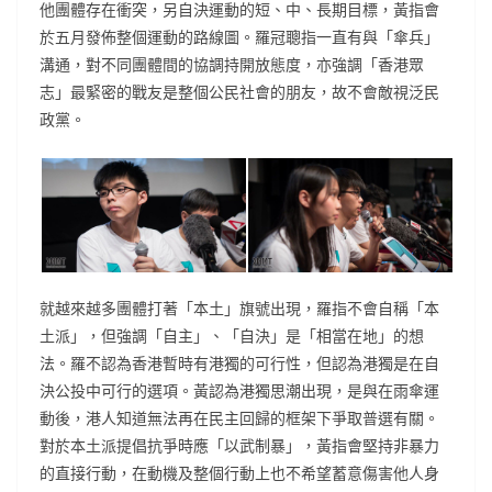
他團體存在衝突，另自決運動的短、中、長期目標，黃指會
於五月發佈整個運動的路線圖。羅冠聰指一直有與「傘兵」
溝通，對不同團體間的協調持開放態度，亦強調「香港眾
志」最緊密的戰友是整個公民社會的朋友，故不會敵視泛民
政黨。
就越來越多團體打著「本土」旗號出現，羅指不會自稱「本
土派」，但強調「自主」、「自決」是「相當在地」的想
法。羅不認為香港暫時有港獨的可行性，但認為港獨是在自
決公投中可行的選項。黃認為港獨思潮出現，是與在雨傘運
動後，港人知道無法再在民主回歸的框架下爭取普選有關。
對於本土派提倡抗爭時應「以武制暴」，黃指會堅持非暴力
的直接行動，在動機及整個行動上也不希望蓄意傷害他人身