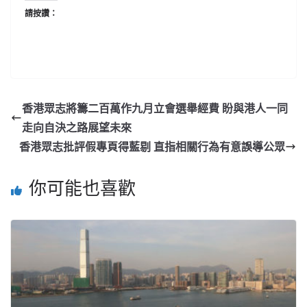
請按讚：
香港眾志將籌二百萬作九月立會選舉經費 盼與港人一同
走向自決之路展望未來
香港眾志批評假專頁得藍剔 直指相關行為有意誤導公眾
你可能也喜歡