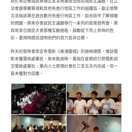
對於有記者指該黨理念宣言側重政治而忽視民生議題，在立
法會選舉勝算或較其他有進行地區工作的組織低，副主席黎
汶洛指該黨在過去數月有進行地區工作，如去街市了解領展
的問題，將來亦會就民生議題舉行一系列的政策發佈會，將
具有昔日居民大會那種互動過程、鼓勵從下而上參與的色
彩，要用時間去證明他們的努力並非白費。
昨天的發佈會原定有電影《香港圍城》的放映環節，惟該電
影未獲電檢處審批，故未能放映。黃指在星期初已把電影送
交電檢處審批，業内人士原預計會於三至五天内完成，但一
直未獲對方回覆。