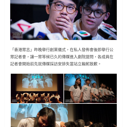
「香港眾志」昨晚舉行創黨儀式，在私人發佈會後即舉行公
眾記者會，讓一眾等候已久的傳媒進入劇院提問，各成員在
記者會開始前先就傳媒採訪安排失當站立躹躬致歉。