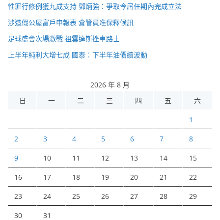
性罪行修例獲九成支持 鄧炳強：爭取今屆任期內完成立法
涉造假公屋富戶申報表 倉管員准保釋候訊
足球盛會次場激戰 祖雲達斯挫車路士
上半年純利大增七成 國泰：下半年油價續波動
2026 年 8 月
日
一
二
三
四
五
六
1
2
3
4
5
6
7
8
9
10
11
12
13
14
15
16
17
18
19
20
21
22
23
24
25
26
27
28
29
30
31