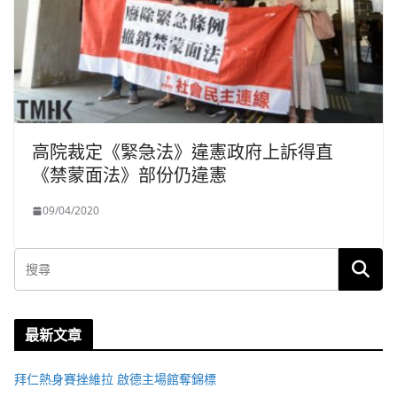
高院裁定《緊急法》違憲政府上訴得直
《禁蒙面法》部份仍違憲
09/04/2020
最新文章
拜仁熱身賽挫維拉 啟德主場館奪錦標