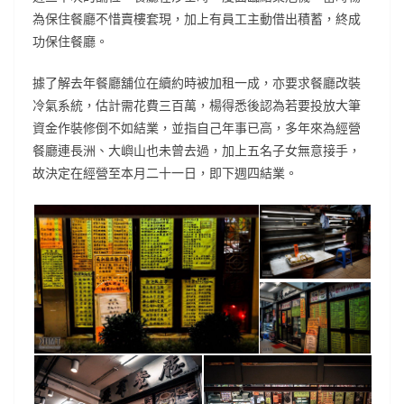
為保住餐廳不惜賣樓套現，加上有員工主動借出積蓄，終成
功保住餐廳。
據了解去年餐廳舖位在續約時被加租一成，亦要求餐廳改裝
冷氣系統，估計需花費三百萬，楊得悉後認為若要投放大筆
資金作裝修倒不如結業，並指自己年事已高，多年來為經營
餐廳連長洲、大嶼山也未曾去過，加上五名子女無意接手，
故決定在經營至本月二十一日，即下週四結業。