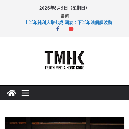
Skip
2026年8月9日（星期日）
to
最新：
content
上半年純利大增七成 國泰：下半年油價續波動
拜仁熱身賽挫維拉 啟德主場館奪錦標
性罪行修例獲九成支持 鄧炳強：爭取今屆任期內完成立法
涉造假公屋富戶申報表 倉管員准保釋候訊
足球盛會次場激戰 祖雲達斯挫車路士