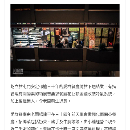
屹立於屯門安定邨逾三十年的愛群餐廳將於下週結業，有指
管理有關物業的領展曾要求餐廳花巨額金錢改裝冷氣系統，
加上後繼無人，令老闆萌生退意。
愛群餐廳由老闆楊建平在三十四年前因學會做麵包而開茶餐
廳，招牌菜包括奶茶、豬手及牛腩等等，由小舖經營至現今
近三千呎的舖位。餐廳在沙士時一度面臨結業危機，當時楊