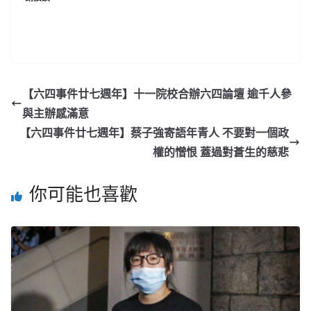
【六四事件廿七週年】十一院校合辦六四論壇 逾千人參
與主辦感滿意
【六四事件廿七週年】蔡子強寄語年青人 不要對一個政
權的憎恨 蓋過對蒼生的慈悲
你可能也喜歡