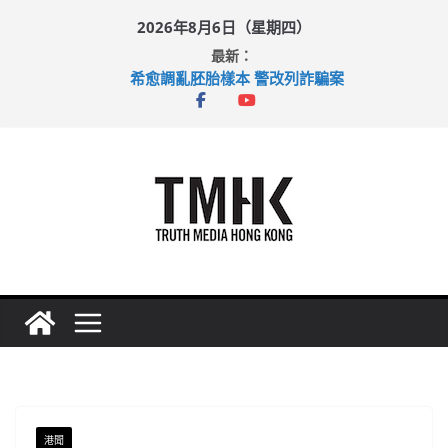
Skip
2026年8月6日（星期四）
to
最新：
content
希愈調亂胚胎樣本 警改列詐騙案
足球盛會次場激戰 祖雲達斯挫車路士
上半年純利大增七成 國泰：下半年油價續波動
上半年車禍奪六十三命 警方：下週起嚴打交通違例
巴士非禮女學生 六旬漢判囚四月
港聞