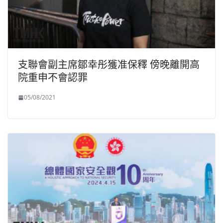
支聯會副主席鄒幸彤獲准保釋 傍晚離開高
院重申不會認罪
05/08/2021