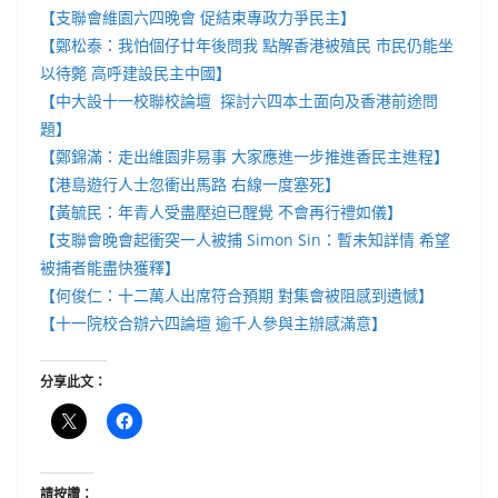
【支聯會維園六四晚會 促結束專政力爭民主】
【鄭松泰：我怕個仔廿年後問我 點解香港被殖民 市民仍能坐
以待斃 高呼建設民主中國】
【中大設十一校聯校論壇 探討六四本土面向及香港前途問
題】
【鄭錦滿：走出維園非易事 大家應進一步推進香民主進程】
【港島遊行人士忽衝出馬路 右線一度塞死】
【黃毓民：年青人受盡壓迫已醒覺 不會再行禮如儀】
【支聯會晚會起衝突一人被捕 Simon Sin：暫未知詳情 希望
被捕者能盡快獲釋】
【何俊仁：十二萬人出席符合預期 對集會被阻感到遺憾】
【十一院校合辦六四論壇 逾千人參與主辦感滿意】
分享此文：
請按讚：