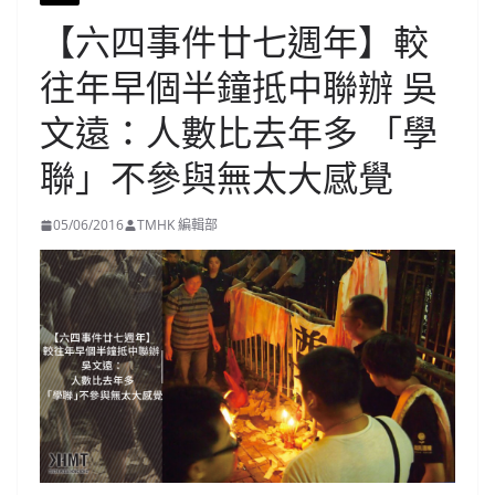
【六四事件廿七週年】較
往年早個半鐘抵中聯辦 吳
文遠：人數比去年多 「學
聯」不參與無太大感覺
05/06/2016
TMHK 編輯部