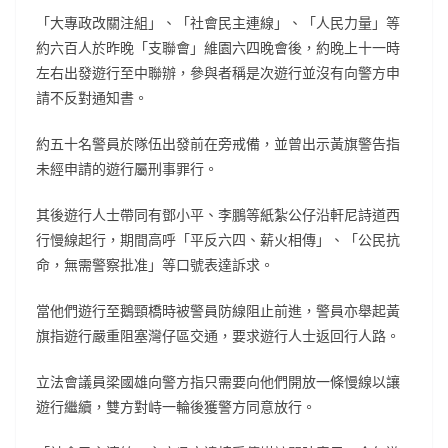
「大專政改關注組」、「社會民主連線」、「人民力量」等
約六百人於昨晚「支聯會」維園六四晚會後，約晚上十一時
左右出發遊行至中聯辦，參與者稱是次遊行並沒有向警方申
請不反對通知書。
約五十名警員於隊伍出發前在旁戒備，並曾出示黃旗警告指
未經申請的遊行屬刑事罪行。
其後遊行人士帶同有鄧小平、李鵬等紙紮公仔沿軒尼詩道西
行慢線起行，期間高呼「平反六四、薪火相傳」、「公民抗
命，無需警察批准」等口號表達訴求。
當他們遊行至鵝頸橋時被警員防線阻止前進，警員亦舉起黃
旗指遊行嚴重阻塞灣仔區交通，要求遊行人士返回行人路。
立法會議員梁國雄向警方指只需要向他們開放一條慢線以讓
遊行繼續，雙方對峙一輪後獲警方同意放行。