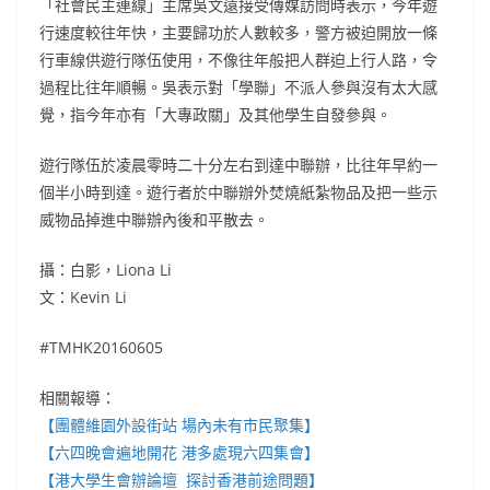
「社會民主連線」主席吳文遠接受傳媒訪問時表示，今年遊
行速度較往年快，主要歸功於人數較多，警方被迫開放一條
行車線供遊行隊伍使用，不像往年般把人群迫上行人路，令
過程比往年順暢。吳表示對「學聯」不派人參與沒有太大感
覺，指今年亦有「大專政關」及其他學生自發參與。
遊行隊伍於凌晨零時二十分左右到達中聯辦，比往年早約一
個半小時到達。遊行者於中聯辦外焚燒紙紮物品及把一些示
威物品掉進中聯辦內後和平散去。
攝：白影，Liona Li
文：Kevin Li
#TMHK20160605
相關報導：
【團體維園外設街站 場內未有市民聚集】
【六四晚會遍地開花 港多處現六四集會】
【港大學生會辦論壇 探討香港前途問題】