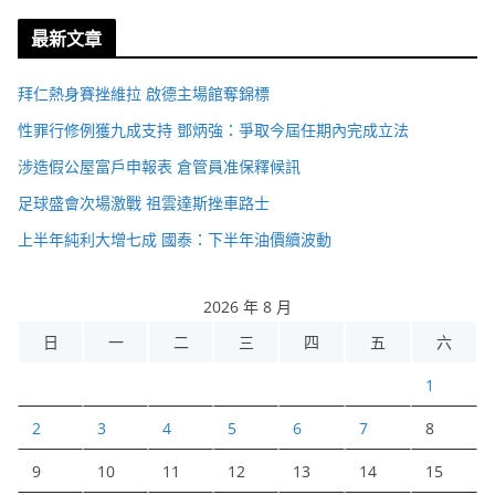
最新文章
拜仁熱身賽挫維拉 啟德主場館奪錦標
性罪行修例獲九成支持 鄧炳強：爭取今屆任期內完成立法
涉造假公屋富戶申報表 倉管員准保釋候訊
足球盛會次場激戰 祖雲達斯挫車路士
上半年純利大增七成 國泰：下半年油價續波動
2026 年 8 月
日
一
二
三
四
五
六
1
2
3
4
5
6
7
8
9
10
11
12
13
14
15