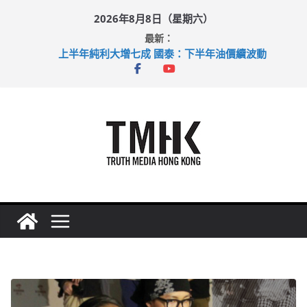
Skip
2026年8月8日（星期六）
to
最新：
content
上半年純利大增七成 國泰：下半年油價續波動
拜仁熱身賽挫維拉 啟德主場館奪錦標
性罪行修例獲九成支持 鄧炳強：爭取今屆任期內完成立法
涉造假公屋富戶申報表 倉管員准保釋候訊
足球盛會次場激戰 祖雲達斯挫車路士