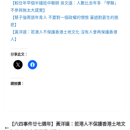
【較往年早個半鐘抵中聯辦 吳文遠：人數比去年多 「學聯」
不參與無太大感覺】
【蔡子強寄語年青人 不要對一個政權的憎恨 蓋過對蒼生的慈
悲】
【黃洋達：若港人不保護香港土地文化 沒有人會再保護香港
人】
分享此文：
請按讚：
【六四事件廿七週年】黃洋達：若港人不保護香港土地文