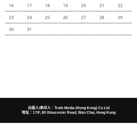
16
17
18
19
20
21
22
23
24
25
26
27
28
29
30
31
出版人/承印人：Truth Media (Hong Kong) Co Ltd
地址：17/F, 80 Gloucester Road, Wan Chai, Hong Kong