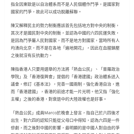
指全因東歐是以自治體系而不是人民個體作鬥爭，是國家對
國家的鬥爭，故此可以成功脫離蘇聯。
陳又解釋民主的勢力制衡應該首先包括地方對中央的制衡，
其次才是國民對中央的制衡，並認為中國的六四民運失敗，
是因為鬥爭屬人民對國家，而不是地方對國家，當時所有人
均湧向北京，而不是在各地「遍地開花」，因此在血腥鎮壓
之後就沒有反抗動力。
陳指香港人只要用選舉的方法將「熱血公民」、「普羅政治
學院」及「香港復興會」提倡的「香港建國」政治體系送入
議會，修訂《基本法》，完善一國兩制，強化香港自治，進
而「香港建國」，香港的前途才能一片光明。他又指「強化
主權」之後的香港，對衰退中的大陸政權也是好事。
「熱血公民」成員Marco於晚會上發言，指自己於六四後才
出生，對六四的認知只能從父母口中得知，認為六四是一件
慘劇，而之後對中國的影響，最明顯的是中國人對自由的爭