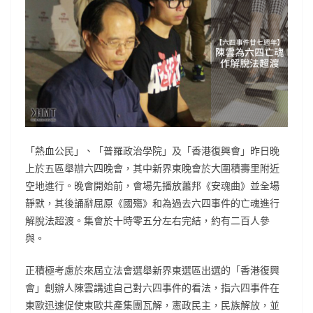
「熱血公民」、「普羅政治學院」及「香港復興會」昨日晚
上於五區舉辦六四晚會，其中新界東晚會於大圍積壽里附近
空地進行。晚會開始前，會場先播放蕭邦《安魂曲》並全場
靜默，其後誦辭屈原《國殤》和為過去六四事件的亡魂進行
解脫法超渡。集會於十時零五分左右完結，約有二百人參
與。
正積極考慮於來屆立法會選舉新界東選區出選的「香港復興
會」創辦人陳雲講述自己對六四事件的看法，指六四事件在
東歐迅速促使東歐共產集團瓦解，憲政民主，民族解放，並