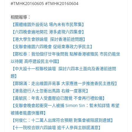
#TMHK20160605 #TMHK20160604
相關報導：
【團體維園外設街站 場內未有市民聚集】
【六四晚會遍地開花 港多處現六四集會】
【港大學生會辦論壇 探討香港前途問題】
【支聯會維園六四晚會 促結束專政力爭民主】
【鄭松泰：我怕個仔廿年後問我 點解香港被殖民 市民仍能坐
以待斃 高呼建設民主中國】
【中大設十一校聯校論壇 探討六四本土面向及香港前途問
題】
【鄭錦滿：走出維園非易事 大家應進一步推進香民主進程】
【港島遊行人士忽衝出馬路 右線一度塞死】
【黃毓民：年青人受盡壓迫已醒覺 不會再行禮如儀】
【支聯會晚會起衝突一人被捕 Simon Sin：暫未知詳情 希望
被捕者能盡快獲釋】
【何俊仁：十二萬人出席符合預期 對集會被阻感到遺憾】
【十一院校合辦六四論壇 逾千人參與主辦感滿意】