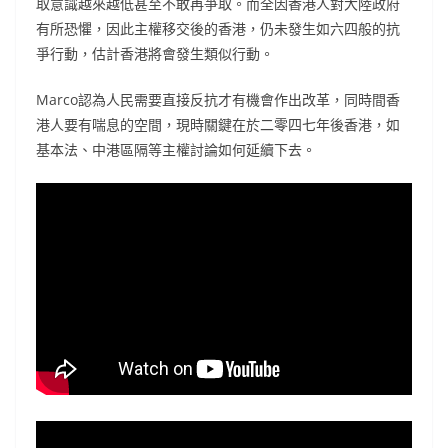
取意識越來越低甚至不敢再爭取。而全因香港人對大陸政府
有所恐懼，因此主權移交後的香港，仍未發生如六四般的抗
爭行動，估計香港將會發生類似行動。
Marco認為人民需要直接反抗才有機會作出改革，同時間香
港人要有喘息的空間，現時關鍵在於二零四七年後香港，如
基本法、中港區隔等主權討論如何延續下去。