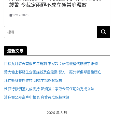
襲警 今裁定兩罪不成立獲當庭釋放
12/12/2020
最新文章
目標九月發表首個五年規劃 李家超：研設機構代辦樓宇維修
黃大仙上邨發生企圖謀殺及自殺案 警方：疑兇斬傷鄰居後墮亡
拜仁熱身賽挫維拉 啟德主場館奪錦標
性罪行修例獲九成支持 鄧炳強：爭取今屆任期內完成立法
涉造假公屋富戶申報表 倉管員准保釋候訊
2026 年 8 月