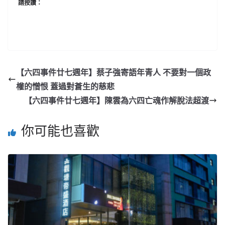
請按讚：
【六四事件廿七週年】蔡子強寄語年青人 不要對一個政
權的憎恨 蓋過對蒼生的慈悲
【六四事件廿七週年】陳雲為六四亡魂作解脫法超渡
你可能也喜歡