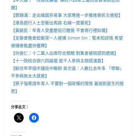
題】
【鄭錦滿：走出維園非易事 大家應進一步推進香民主進程】
【港島遊行人士忽衝出馬路 右線一度塞死】
【黃毓民：年青人受盡壓迫已醒覺 不會再行禮如儀】
【支聯會晚會起衝突一人被捕 Simon Sin：暫未知詳情 希望
被捕者能盡快獲釋】
【何俊仁：十二萬人出席符合預期 對集會被阻感到遺憾】
【十一院校合辦六四論壇 逾千人參與主辦感滿意】
【較往年早個半鐘抵中聯辦 吳文遠：人數比去年多 「學聯」
不參與無太大感覺】
【蔡子強寄語年青人 不要對一個政權的憎恨 蓋過對蒼生的慈
悲】
分享此文：