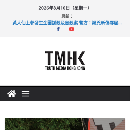
Skip
2026年8月10日（星期一）
to
最新：
content
目標九月發表首個五年規劃 李家超：研設機構代辦樓宇維修
黃大仙上邨發生企圖謀殺及自殺案 警方：疑兇斬傷鄰居後墮亡
拜仁熱身賽挫維拉 啟德主場館奪錦標
性罪行修例獲九成支持 鄧炳強：爭取今屆任期內完成立法
涉造假公屋富戶申報表 倉管員准保釋候訊