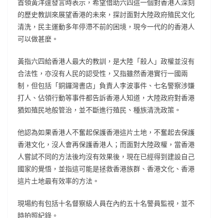
首領黃洋達發言時表示，希望借助六四這一個對香港人深刻
的歷史教訓來展望香港的未來，探討面對大陸政府殖民文化
清洗，民主運動多年停滯不前的困境，現今一代的的香港人
可以做甚麼。
黃指六四給香港人最大的教訓，是大陸「殺人」政權並沒有
合法性，亦沒有人民的認受性，又指雖然香港實行一國兩
制，但包括「銅鑼灣書店」負責人李波事件、七名警察涉嫌
打人、佔領行動等事件都告訴香港人知道，大陸政府對香港
猶如殖民地般管治，並不斷進行殖民、種族清洗政策。
他認為如果香港人不奮起保護香港這片土地，不奮起去保護
香港文化，沒人會再保護香港人；而面對大陸政權，當香港
人嘗試不同的方法後均沒有效果後，現在已經得到建設自己
國家的覺悟，並指這可能是拯救香港族群、香港文化、香港
這片土地最有效率的方法。
現場約有包括十名督察級人員在內約五十名警員監視，並不
時拍照紀錄。