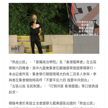
「熱血公民」、「普羅政治學院」及「香港復興會」在五區
舉辦六四晚會，其中九龍東集會在觀塘康寧道遊樂場舉行。
本台記者所見，集會舉行期間現場大約有二百多人參與，參
與者在集會開始時高呼「不要平反六四 我要中共倒台」、
「五區公投 全民制憲」、「打倒共匪 香港建國」等口號表達
訴求。
積極考慮於來屆立法會選舉九龍東選區出選的「熱血公民」