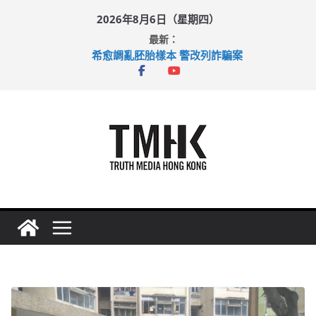
Skip
2026年8月6日（星期四）
to
最新：
content
希愈調亂胚胎樣本 警改列詐騙案
足球盛會次場激戰 祖雲達斯挫車路士
上半年純利大增七成 國泰：下半年油價續波動
上半年車禍奪六十三命 警方：下週起嚴打交通違例
巴士非禮女學生 六旬漢判囚四月