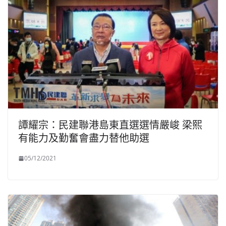
譚耀宗：民建聯港島東直選選情嚴峻 梁熙
有能力及勤奮會盡力替他助選
05/12/2021