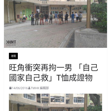
港聞
旺角衝突再拘一男 「自己
國家自己救」T恤成證物
14/06/2016
TMHK 編輯部