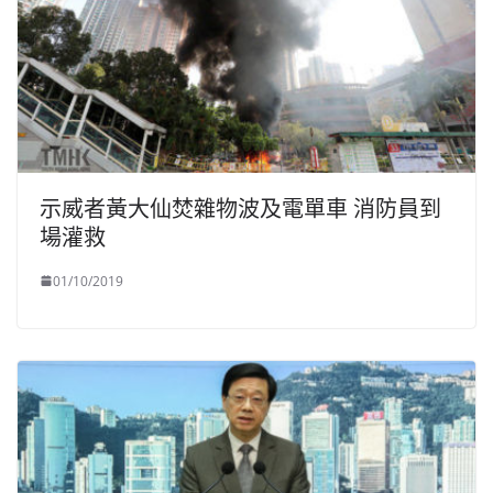
示威者黃大仙焚雜物波及電單車 消防員到
場灌救
01/10/2019