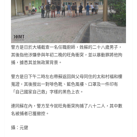
警方是日於大埔截查一名任職廚師，姓蘇的二十八歲男子，
其後指他涉嫌參與年初二晚的旺角衝突，並以暴動罪將他拘
捕，據悉其並無政黨背景。
警方是日下午二時左右帶蘇返回與父母同住的太和村福和樓
蒐證，其後搜出一對啡色靴、藍色風褸、口罩及一件印有
「自己國家自己救」字樣的黑色上衣。
連同蘇在內，警方至今就旺角衝突拘捕了八十二人，其中數
名被捕者已獲撤控。
攝：元健