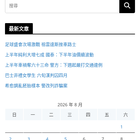
最新文章
足球盛會次場激戰 祖雲達斯挫車路士
上半年純利大增七成 國泰：下半年油價續波動
上半年車禍奪六十三命 警方：下週起嚴打交通違例
巴士非禮女學生 六旬漢判囚四月
希愈調亂胚胎樣本 警改列詐騙案
2026 年 8 月
日
一
二
三
四
五
六
1
2
3
4
5
6
7
8