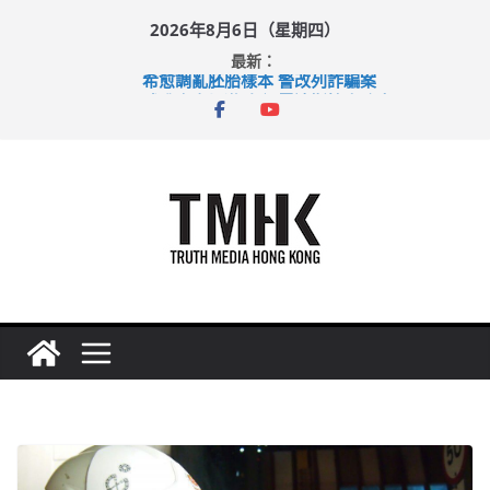
Skip
2026年8月6日（星期四）
to
最新：
content
希愈調亂胚胎樣本 警改列詐騙案
足球盛會次場激戰 祖雲達斯挫車路士
上半年純利大增七成 國泰：下半年油價續波動
上半年車禍奪六十三命 警方：下週起嚴打交通違例
巴士非禮女學生 六旬漢判囚四月