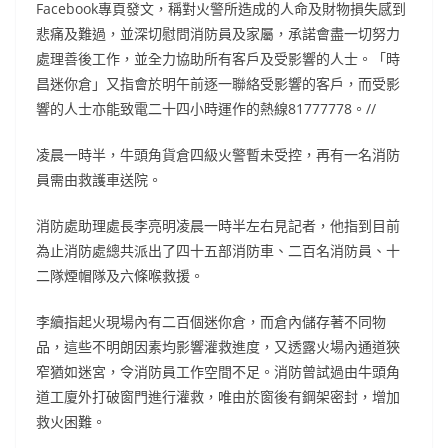
Facebook專頁發文，稱對火警所造成的人命及財物損失感到
悲痛及難過，並深切慰問消防員及家屬，承諾會盡一切努力
處理善後工作，並全力協助所有客戶及受影響的人士。「時
昌迷你倉」又指會於明午前逐一聯絡受影響的客戶，而受影
響的人士亦能致電二十四小時運作的熱線81777778。//
凌晨一時半，牛頭角貨倉四級火警暫未受控，再有一名消防
員需由救護車送院。
消防處助理處長李亮明凌晨一時半左右見記者，他指到目前
為止消防處總共派出了四十五部消防車、二百名消防員、十
二隊煙帽隊及六條喉救援。
李續指起火現場內有二百個迷你倉，而倉內儲存著不同物
品，這些不明朗因素均影響灌救進度，又透露火場內通道狹
窄猶如迷宮，令消防員工作空間不足。消防曾試過由牛頭角
道工廈外打破窗門進行灌救，唯由於窗後有鋼架密封，增加
救火困難。