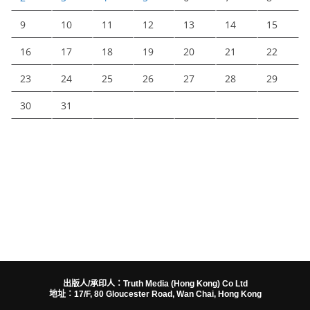
9
10
11
12
13
14
15
16
17
18
19
20
21
22
23
24
25
26
27
28
29
30
31
出版人/承印人：Truth Media (Hong Kong) Co Ltd
地址：17/F, 80 Gloucester Road, Wan Chai, Hong Kong