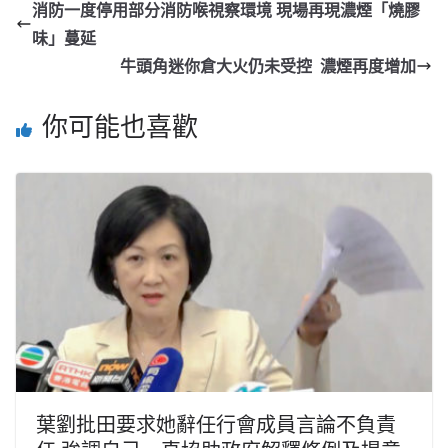
消防一度停用部分消防喉視察環境 現場再現濃煙「燒膠
味」蔓延
牛頭角迷你倉大火仍未受控 濃煙再度增加
你可能也喜歡
葉劉批田要求她辭任行會成員言論不負責