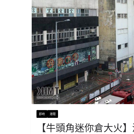
即時
港聞
【牛頭角迷你倉大火】