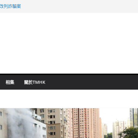
警改列詐騙案
祖雲達斯挫車路士
 國泰：下半年油價續波動
命 警方：下週起嚴打交通違例
旬漢判囚四月
相集
關於TMHK