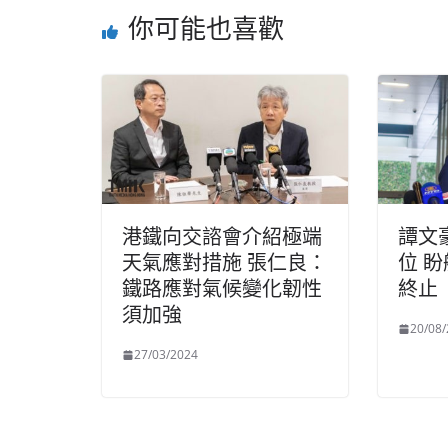
你可能也喜歡
港鐵向交諮會介紹極端
譚文
天氣應對措施 張仁良：
位 
鐵路應對氣候變化韌性
終止
須加強
20/08
27/03/2024