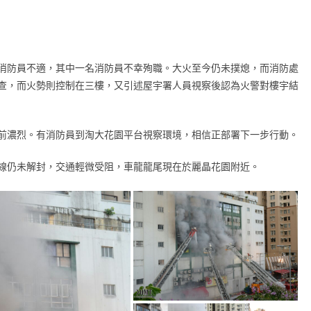
消防員不適，其中一名消防員不幸殉職。大火至今仍未撲熄，而消防處
查，而火勢則控制在三樓，又引述屋宇署人員視察後認為火警對樓宇結
前濃烈。有消防員到淘大花園平台視察環境，相信正部署下一步行動。
線仍未解封，交通輕微受阻，車龍龍尾現在於麗晶花園附近。