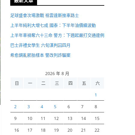
最新文章
足球盛會次場激戰 祖雲達斯挫車路士
上半年純利大增七成 國泰：下半年油價續波動
上半年車禍奪六十三命 警方：下週起嚴打交通違例
巴士非禮女學生 六旬漢判囚四月
希愈調亂胚胎樣本 警改列詐騙案
2026 年 8 月
日
一
二
三
四
五
六
1
2
3
4
5
6
7
8
9
10
11
12
13
14
15
16
17
18
19
20
21
22