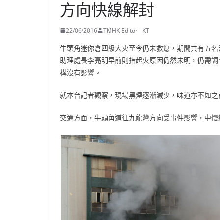
方向快線解封
22/06/2016
TMHK Editor - KT
牛頭角迷你倉四級大火至今仍未救熄，期間共有五名
助理處長李亮明早前則指起火原因仍然未明，仍需調
構沒有影響。
就本台記者觀察，現場黑煙逐漸減少，味道亦不如之
交通方面，牛頭角道往九龍灣方向受事件影響，中慢