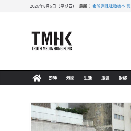
Skip
最新：
希愈調亂胚胎樣本 
2026年8月6日（星期四）
to
足球盛會次場激戰 
上半年純利大增七成
content
上半年車禍奪六十三
巴士非禮女學生 六
即時
港聞
生活
旅遊
財經