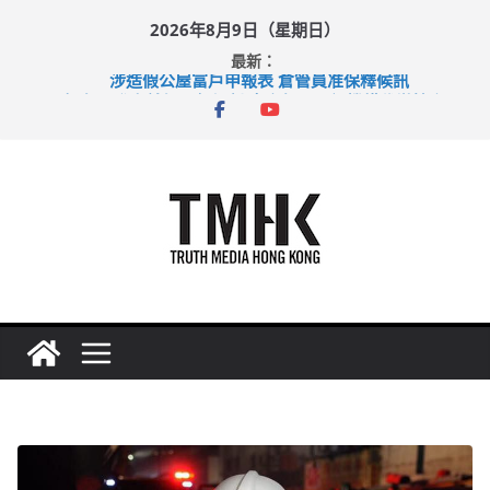
Skip
2026年8月9日（星期日）
to
最新：
content
涉造假公屋富戶申報表 倉管員准保釋候訊
目標九月發表首個五年規劃 李家超：研設機構代辦樓宇維修
黃大仙上邨發生企圖謀殺及自殺案 警方：疑兇斬傷鄰居後墮亡
拜仁熱身賽挫維拉 啟德主場館奪錦標
性罪行修例獲九成支持 鄧炳強：爭取今屆任期內完成立法