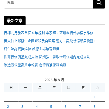
最新文章
目標九月發表首個五年規劃 李家超：研設機構代辦樓宇維修
黃大仙上邨發生企圖謀殺及自殺案 警方：疑兇斬傷鄰居後墮亡
拜仁熱身賽挫維拉 啟德主場館奪錦標
性罪行修例獲九成支持 鄧炳強：爭取今屆任期內完成立法
涉造假公屋富戶申報表 倉管員准保釋候訊
2026 年 8 月
日
一
二
三
四
五
六
1
2
3
4
5
6
7
8