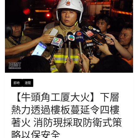
即時
港聞
【牛頭角工厦大火】下層
熱力透過樓板蔓延令四樓
著火 消防現採取防衛式策
略以保安全