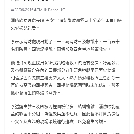
23/06/2016
TMHK Editor - KT
消防處助理處長(防火安全)羅紹衡凌晨零時十分於牛頭角四級
火現場見記者。
李表示消防處現出動了三十三輛消防車及救護車、一百五十
名消防員、四隊煙帽隊、兩條喉及四台坐地喉筆救火。
他指消防現正採用防衛式策略灌救，包括有藥房、冷氣公司
及茶餐廳貨倉在內的四樓部分向牛頭角道範圍已著火焚燒，
相信是因為先前三樓火勢太大，熱力透過樓板向上蔓延令一
直維持高溫的四樓著火，四樓焚燒範圍暫時未能估計，暫不
擔心會發生如塵爆的意外。
李透露由於三及四樓內裡圍板很多，結構複雜，消防喉能覆
蓋的範圍十分細，降溫效果並不理想，因此暫不打算於這個
不安全及高溫的現場環境進行進攻，以免發生閃燃。