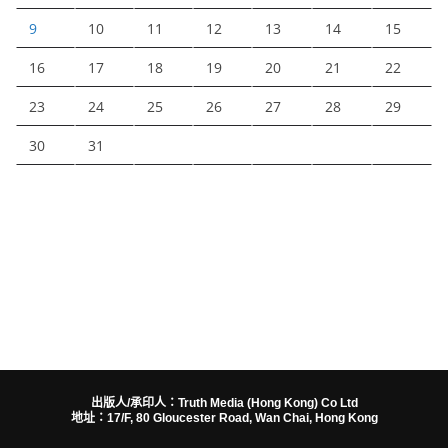
9
10
11
12
13
14
15
16
17
18
19
20
21
22
23
24
25
26
27
28
29
30
31
出版人/承印人：Truth Media (Hong Kong) Co Ltd
地址：17/F, 80 Gloucester Road, Wan Chai, Hong Kong