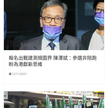
報名出戰建測規園界 陳澤斌：參選非陪跑
盼為港獻新思維
12/11/2021