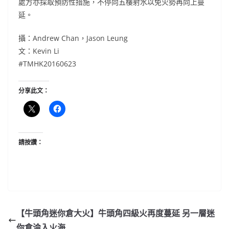
處方亦採取預防性措施，不停向五樓射水以免火勢再向上蔓
延。
攝：Andrew Chan，Jason Leung
文：Kevin Li
#TMHK20160623
分享此文：
請按讚：
【牛頭角迷你倉大火】牛頭角四級火再度蔓延 另一層迷
你倉淪入火海