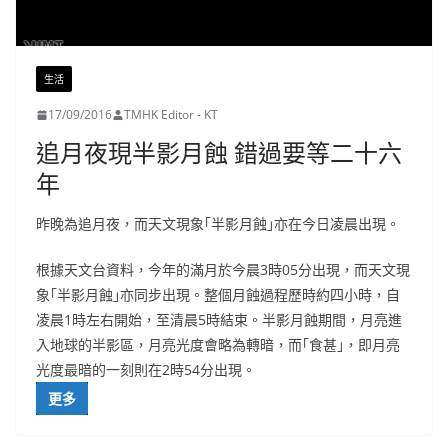
生活
17/09/2016
TMHK Editor - KT
追月夜現半影月蝕 錯過要等二十六
年
昨晚為追月夜，而天文現象｢半影月蝕｣亦在今日凌晨出現。
根據天文台資料，今年的滿月於今晨3時05分出現，而天文現
象｢半影月蝕｣亦同步出現。整個月蝕過程歷時約四小時，自
凌晨1時左右開始，至清晨5時結束。半影月蝕期間，月亮進
入地球的半影區，月亮光度會略為轉暗，而｢食甚｣，即月亮
光度最暗的一刻則在2時54分出現。
更多