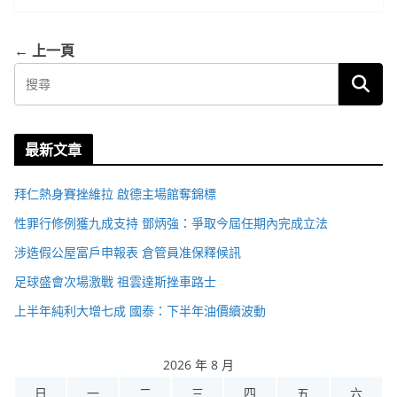
← 上一頁
最新文章
拜仁熱身賽挫維拉 啟德主場館奪錦標
性罪行修例獲九成支持 鄧炳強：爭取今屆任期內完成立法
涉造假公屋富戶申報表 倉管員准保釋候訊
足球盛會次場激戰 祖雲達斯挫車路士
上半年純利大增七成 國泰：下半年油價續波動
2026 年 8 月
日
一
二
三
四
五
六