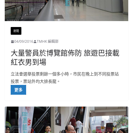
港聞
04/09/2016
TMHK 編輯部
大量警員於博覽館佈防 旅遊巴接載
紅衣男到場
立法會選舉投票剩餘一個多小時，市民在晚上到不同投票站
投票，票站外均大排長龍。
更多