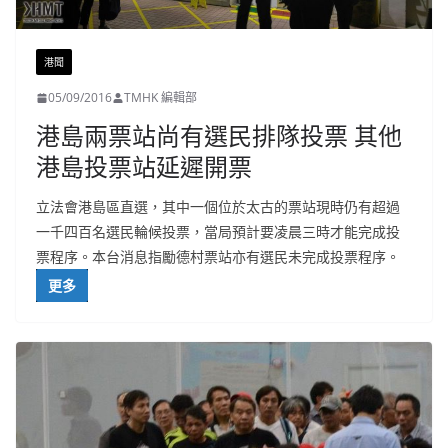
港聞
05/09/2016
TMHK 編輯部
港島兩票站尚有選民排隊投票 其他
港島投票站延遲開票
立法會港島區直選，其中一個位於太古的票站現時仍有超過
一千四百名選民輪候投票，當局預計要凌晨三時才能完成投
票程序。本台消息指勵德村票站亦有選民未完成投票程序。
更多