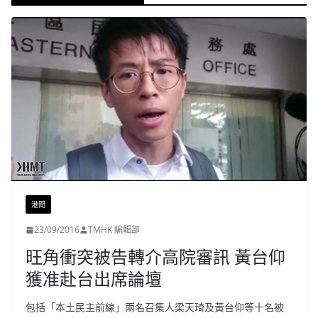
港聞
23/09/2016
TMHK 編輯部
旺角衝突被告轉介高院審訊 黃台仰
獲准赴台出席論壇
包括「本土民主前線」兩名召集人梁天琦及黃台仰等十名被