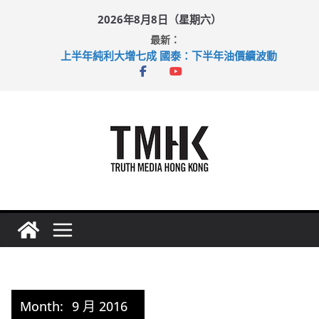
Skip
2026年8月8日（星期六）
to
最新：
content
上半年純利大增七成 國泰：下半年油價續波動
拜仁熱身賽挫維拉 啟德主場館奪錦標
性罪行修例獲九成支持 鄧炳強：爭取今屆任期內完成立法
涉造假公屋富戶申報表 倉管員准保釋候訊
足球盛會次場激戰 祖雲達斯挫車路士
Month:
9 月 2016