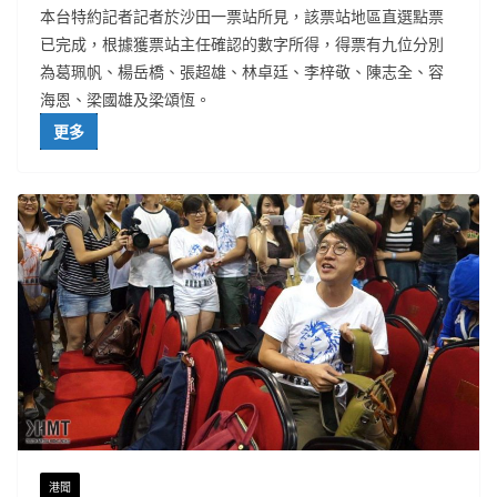
本台特約記者記者於沙田一票站所見，該票站地區直選點票
已完成，根據獲票站主任確認的數字所得，得票有九位分別
為葛珮帆、楊岳橋、張超雄、林卓廷、李梓敬、陳志全、容
海恩、梁國雄及梁頌恆。
更多
港聞