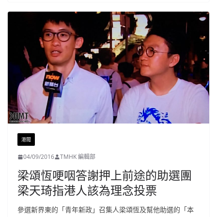
港聞
04/09/2016
TMHK 編輯部
梁頌恆哽咽答謝押上前途的助選團
梁天琦指港人該為理念投票
參選新界東的「青年新政」召集人梁頌恆及幫他助選的「本