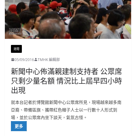
港聞
05/09/2016
TMHK 編輯部
新聞中心佈滿親建制支持者 公眾席
只剩少量名額 情況比上屆早四小時
出現
就本台記者於博覽館新聞中心公眾席所見，現場越來越多南
亞裔、帶備區旗、攜帶紅色帽子人士以一行數十人形式到
場，並於公眾席內坐下談天，氣氛古怪。
更多