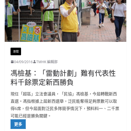
港聞
04/09/2016
TMHK 編輯部
馮檢基：「雷動計劃」難有代表性
料千餘票定新西勝負
現任「超區」立法會議員，「民協」馮檢基，今屆轉戰新西
直選。馮指根據上屆新西選舉，泛民能奪得足夠票數可以取
得6席，但今屆面對泛民多隊競爭情況下，預料料一、二千票
可能已經是勝負關鍵。
更多