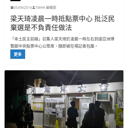
05/09/2016
TMHK 編輯部
梁天琦凌晨一時抵點票中心 批泛民
棄選是不負責任做法
「本土民主前線」召集人梁天琦於凌晨一時左右到達亞洲博
覽館中央點票中心公眾席，隨即被在場記者包圍。
更多