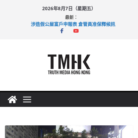
Skip
2026年8月7日（星期五）
to
最新：
content
涉造假公屋富戶申報表 倉管員准保釋候訊
足球盛會次場激戰 祖雲達斯挫車路士
上半年純利大增七成 國泰：下半年油價續波動
上半年車禍奪六十三命 警方：下週起嚴打交通違例
巴士非禮女學生 六旬漢判囚四月