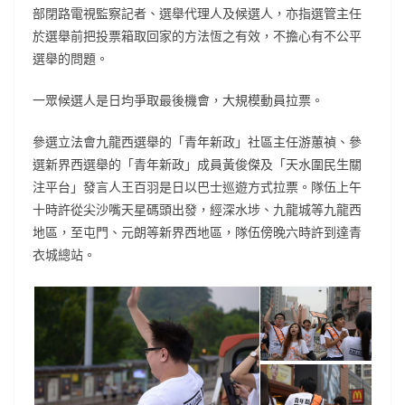
部閉路電視監察記者、選舉代理人及候選人，亦指選管主任
於選舉前把投票箱取回家的方法恆之有效，不擔心有不公平
選舉的問題。
一眾候選人是日均爭取最後機會，大規模動員拉票。
參選立法會九龍西選舉的「青年新政」社區主任游蕙禎、參
選新界西選舉的「青年新政」成員黃俊傑及「天水圍民生關
注平台」發言人王百羽是日以巴士巡遊方式拉票。隊伍上午
十時許從尖沙嘴天星碼頭出發，經深水埗、九龍城等九龍西
地區，至屯門、元朗等新界西地區，隊伍傍晚六時許到達青
衣城總站。