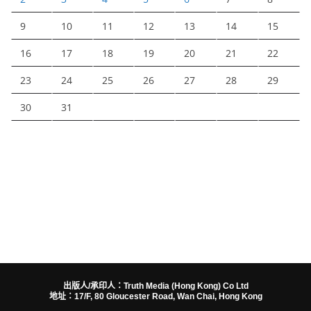
9
10
11
12
13
14
15
16
17
18
19
20
21
22
23
24
25
26
27
28
29
30
31
出版人/承印人：Truth Media (Hong Kong) Co Ltd
地址：17/F, 80 Gloucester Road, Wan Chai, Hong Kong