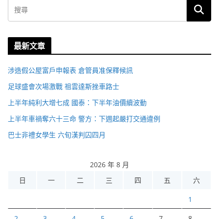
最新文章
涉造假公屋富戶申報表 倉管員准保釋候訊
足球盛會次場激戰 祖雲達斯挫車路士
上半年純利大增七成 國泰：下半年油價續波動
上半年車禍奪六十三命 警方：下週起嚴打交通違例
巴士非禮女學生 六旬漢判囚四月
2026 年 8 月
日
一
二
三
四
五
六
1
2
3
4
5
6
7
8