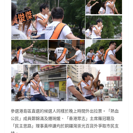
參選港島區直選的候選人同樣於晚上時間外出拉票。「熱血
公民」成員鄭錦滿及鍾琬媛、「香港眾志」主席羅冠聰及
「民主思路」理事黃梓謙均於銅鑼灣崇光百貨外爭取市民支