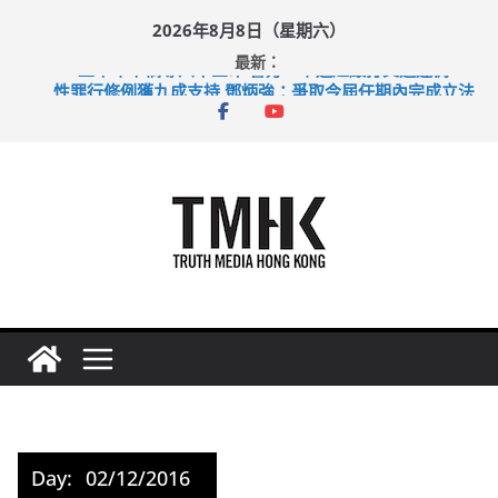
Skip
2026年8月8日（星期六）
to
最新：
content
上半年車禍奪六十三命 警方：下週起嚴打交通違例
性罪行修例獲九成支持 鄧炳強：爭取今屆任期內完成立法
涉造假公屋富戶申報表 倉管員准保釋候訊
足球盛會次場激戰 祖雲達斯挫車路士
上半年純利大增七成 國泰：下半年油價續波動
Day:
02/12/2016