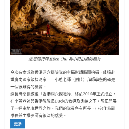
這是隨行隊友Ben Chu 為小記拍攝的照片
今次有幸成為香港洞穴探險隊的主攝影師隨團拍攝，能遠赴
重慶向國家級探洞家——小蔥老師（劉佳）拜師學藝的確是
一個很難得的機會。
經長時間訓練後「香港洞穴探險隊」終於2016年正式成立，
在小蔥老師與香港隊隊長Duck的教導及訓練之下，隊伍開展
了一連串地底世界之旅。我們的隊員各有所長，小弟作為副
隊長兼主攝影師有很深的感受。
更多