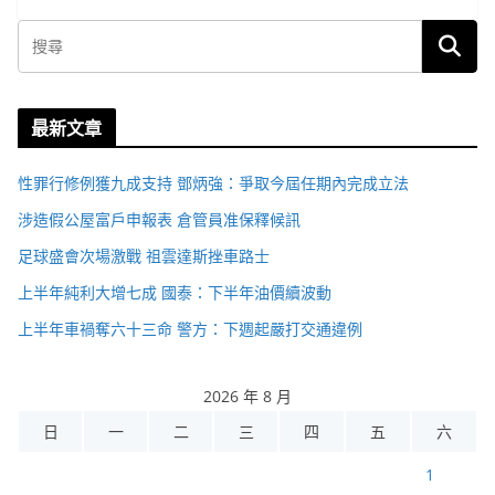
最新文章
性罪行修例獲九成支持 鄧炳強：爭取今屆任期內完成立法
涉造假公屋富戶申報表 倉管員准保釋候訊
足球盛會次場激戰 祖雲達斯挫車路士
上半年純利大增七成 國泰：下半年油價續波動
上半年車禍奪六十三命 警方：下週起嚴打交通違例
2026 年 8 月
日
一
二
三
四
五
六
1