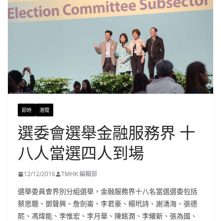
即時
港聞
選委會選舉金融服務界 十
八人當選四人到場
12/12/2016
TMHK 編輯部
選舉委員會界別分組選舉，金融服務界十八名當選選委包括
蔡思聰、鄧聲興、詹劍崙、李君豪、楊玳詩、謝湧海、張德
熙、馮煒能、李惟宏、李月華、陳銘潤、李耀新、張為國、