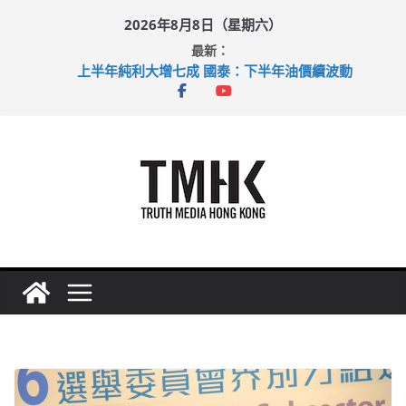
Skip
2026年8月8日（星期六）
to
最新：
content
上半年純利大增七成 國泰：下半年油價續波動
拜仁熱身賽挫維拉 啟德主場館奪錦標
性罪行修例獲九成支持 鄧炳強：爭取今屆任期內完成立法
涉造假公屋富戶申報表 倉管員准保釋候訊
足球盛會次場激戰 祖雲達斯挫車路士