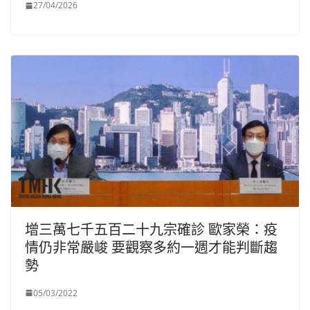
27/04/2026
增三萬七千五百二十九宗確診 歐家榮：疫
情仍非常嚴峻 要觀察多約一週才能判斷趨
勢
05/03/2022