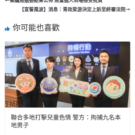
鄉議局選委結果公佈 無當選人到場接受祝賀
【宣誓風波】消息：青政梁游決定上訴至終審法院
你可能也喜歡
聯合多地打擊兒童色情 警方：拘捕九名本
地男子