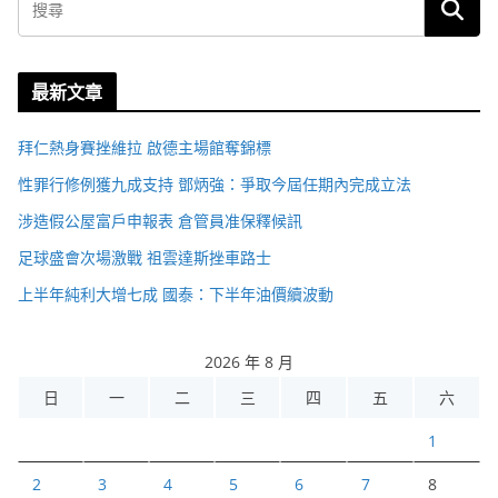
最新文章
拜仁熱身賽挫維拉 啟德主場館奪錦標
性罪行修例獲九成支持 鄧炳強：爭取今屆任期內完成立法
涉造假公屋富戶申報表 倉管員准保釋候訊
足球盛會次場激戰 祖雲達斯挫車路士
上半年純利大增七成 國泰：下半年油價續波動
2026 年 8 月
日
一
二
三
四
五
六
1
2
3
4
5
6
7
8