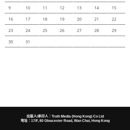
9
10
11
12
13
14
15
16
17
18
19
20
21
22
23
24
25
26
27
28
29
30
31
出版人/承印人：Truth Media (Hong Kong) Co Ltd
地址：17/F, 80 Gloucester Road, Wan Chai, Hong Kong