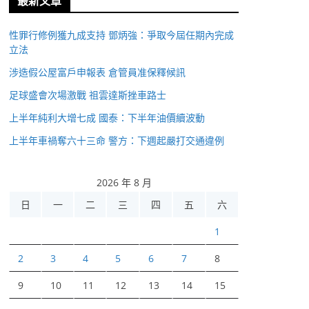
最新文章
性罪行修例獲九成支持 鄧炳強：爭取今屆任期內完成
立法
涉造假公屋富戶申報表 倉管員准保釋候訊
足球盛會次場激戰 祖雲達斯挫車路士
上半年純利大增七成 國泰：下半年油價續波動
上半年車禍奪六十三命 警方：下週起嚴打交通違例
2026 年 8 月
日
一
二
三
四
五
六
1
2
3
4
5
6
7
8
9
10
11
12
13
14
15