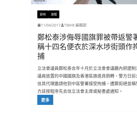
即時
港聞
11/04/2017
TMHK 編輯部
鄭松泰涉侮辱國旗罪被帶返警
稱十四名便衣於深水埗街頭作
捕
立法會議員鄭松泰去年十月於立法會會議廳內把建制
議員放置的中國國旗及香港區旗道具倒轉，警方日前
信其代理邀請他到中區警署接受拘捕，遭鄭拒絕並稱
方該按程序先去信立法會主席或秘書處通知。
更多