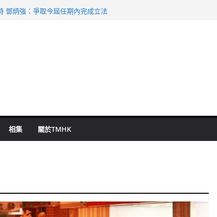
命 警方：下週起嚴打交通違例
持 鄧炳強：爭取今屆任期內完成立法
表 倉管員准保釋候訊
祖雲達斯挫車路士
 國泰：下半年油價續波動
相集
關於TMHK