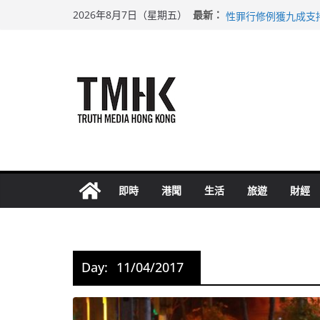
Skip
上半年車禍奪六十三
最新：
2026年8月7日（星期五）
性罪行修例獲九成支
to
涉造假公屋富戶申報
content
足球盛會次場激戰 
上半年純利大增七成
即時
港聞
生活
旅遊
財經
Day:
11/04/2017