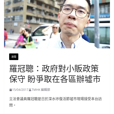
港聞
羅冠聰：政府對小販政策
保守 盼爭取在各區辦墟市
15/04/2017
TMHK 編輯部
立法會議員羅冠聰是日於深水埗復活節墟市現場接受本台訪
問。