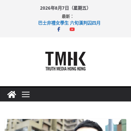
Skip
2026年8月7日（星期五）
to
最新：
content
巴士非禮女學生 六旬漢判囚四月
涉造假公屋富戶申報表 倉管員准保釋候訊
足球盛會次場激戰 祖雲達斯挫車路士
上半年純利大增七成 國泰：下半年油價續波動
上半年車禍奪六十三命 警方：下週起嚴打交通違例