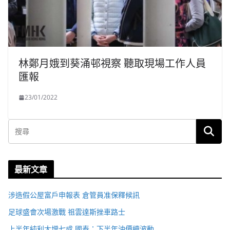
林鄭月娥到葵涌邨視察 聽取現場工作人員
匯報
23/01/2022
最新文章
涉造假公屋富戶申報表 倉管員准保釋候訊
足球盛會次場激戰 祖雲達斯挫車路士
上半年純利大增七成 國泰：下半年油價續波動