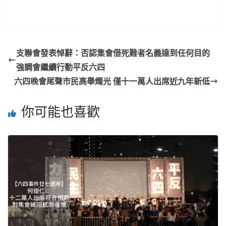
支聯會發表悼辭：否認集會借死難者名義達到任何目的
強調會繼續行動平反六四
六四晚會尾聲市民高舉燭光 僅十一萬人出席近九年新低
你可能也喜歡