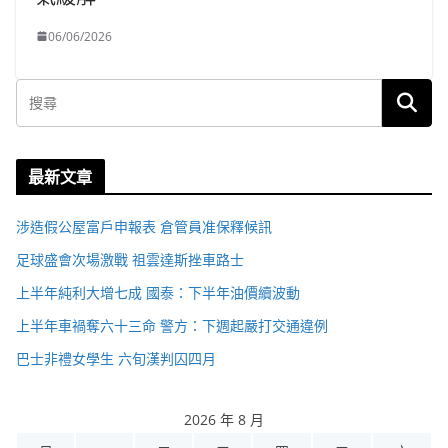
06/06/2026
最新文章
涉造假公屋富戶申報表 倉管員准保釋候訊
足球盛會次場激戰 祖雲達斯挫車路士
上半年純利大增七成 國泰：下半年油價續波動
上半年車禍奪六十三命 警方：下週起嚴打交通違例
巴士非禮女學生 六旬漢判囚四月
2026 年 8 月