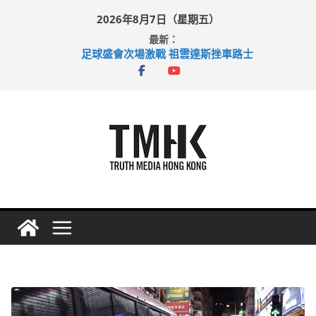
Skip
2026年8月7日（星期五）
to
最新：
content
足球盛會次場激戰 祖雲達斯挫車路士
上半年純利大增七成 國泰：下半年油價續波動
上半年車禍奪六十三命 警方：下週起嚴打交通違例
巴士非禮女學生 六旬漢判囚四月
涉造假公屋富戶申報表 倉管員准保釋候訊