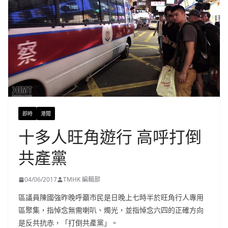
即時
港聞
十多人旺角遊行 高呼打倒
共產黨
04/06/2017
TMHK 編輯部
區議員陳國強昨晚呼籲市民是日晚上七時半於旺角行人專用
區聚集，指悼念無需喇叭、燭光，並指悼念六四的正確方向
是反共抗赤，「打倒共產黨」。