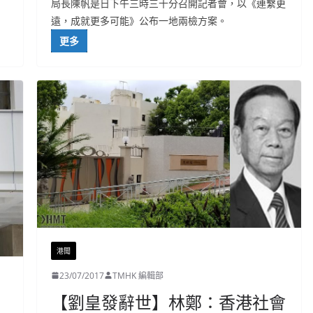
局長陳帆是日下午三時三十分召開記者會，以《連繫更
遠，成就更多可能》公布一地兩檢方案。
更多
港聞
23/07/2017
TMHK 編輯部
【劉皇發辭世】林鄭：香港社會