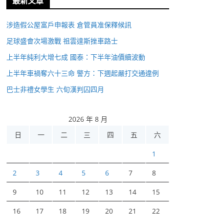
最新文章
涉造假公屋富戶申報表 倉管員准保釋候訊
足球盛會次場激戰 祖雲達斯挫車路士
上半年純利大增七成 國泰：下半年油價續波動
上半年車禍奪六十三命 警方：下週起嚴打交通違例
巴士非禮女學生 六旬漢判囚四月
2026 年 8 月
日
一
二
三
四
五
六
1
2
3
4
5
6
7
8
9
10
11
12
13
14
15
16
17
18
19
20
21
22