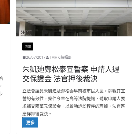
港聞
26/07/2017
TMHK 編輯部
朱凱廸鄭松泰宣誓案 申請人遲
交保證金 法官押後裁決
格
，
立法會議員朱凱廸及鄭松泰早前被市民入稟，挑戰其宣
步
誓的有效性，案件今早在高等法院提訊，聽取申請人要
求補交兩萬元保證金，以啟動訴訟程序的理據，法官區
慶祥押後裁決。
更多