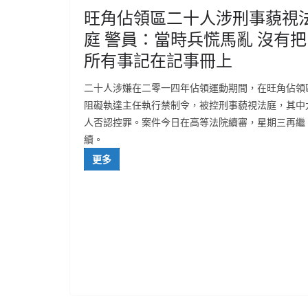
旺角佔領區二十人涉刑事藐視
庭 警員：當時兵慌馬亂 沒有把
所有事記在記事冊上
二十人涉嫌在二零一四年佔領運動期間，在旺角佔領
阻礙執達主任執行禁制令，被控刑事藐視法庭，其中
人否認控罪。案件今日在高等法院續審，星期三再繼
續。
更多