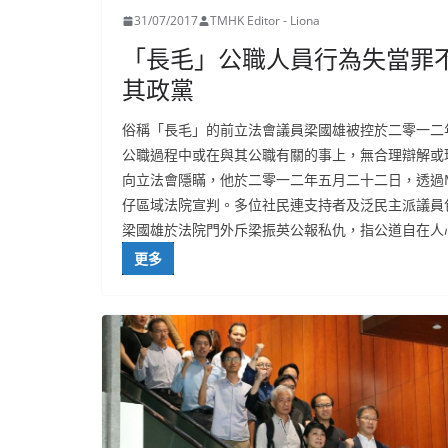
31/07/2017
TMHK Editor - Liona
「長毛」公職人員行為失當罪
其政黨
俗稱「長毛」的前立法會議員梁國雄被控於二零一二
公職過程中或在與其公職有關的事上，無合理辯解或
向立法會隱瞞，他於二零一二年五月二十二日，透過Ma
仔區域法院宣判。多位社民連支持者及泛民主派議員
梁國雄於法院門外斥梁振英公報私仇，指公道自在人
更多