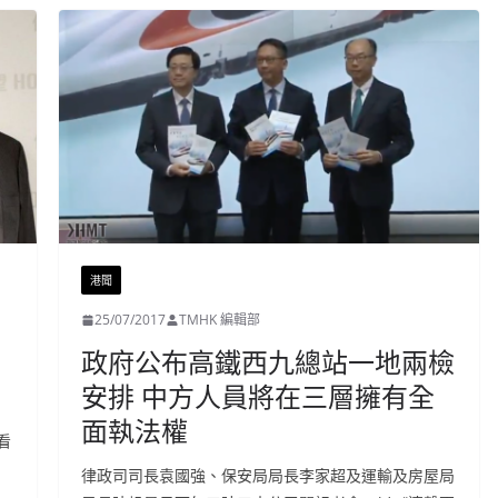
港聞
25/07/2017
TMHK 編輯部
政府公布高鐵西九總站一地兩檢
安排 中方人員將在三層擁有全
面執法權
看
律政司司長袁國強、保安局局長李家超及運輸及房屋局