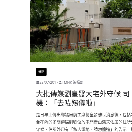
港聞
23/07/2017
TMHK 編輯部
大批傳媒劉皇發大宅外守候 司
機：「去咗殯儀啦」
是日早上傳出鄉議局前主席劉皇發離世消息後，包括
台在內的多間傳媒到劉位於屯門青山灣天佑居的住所
守候，住所外印有「私人重地、請勿擅進」的告示，