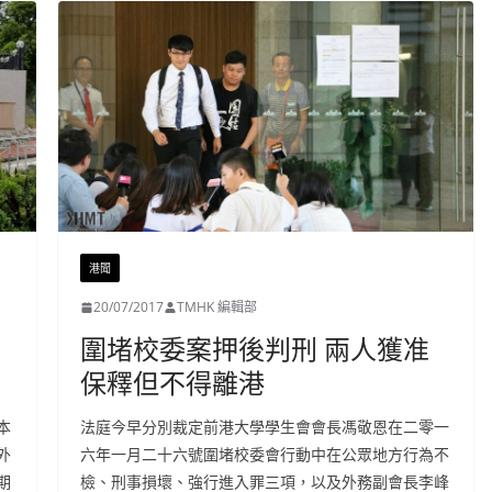
港聞
20/07/2017
TMHK 編輯部
圍堵校委案押後判刑 兩人獲准
保釋但不得離港
本
法庭今早分別裁定前港大學學生會會長馮敬恩在二零一
外
六年一月二十六號圍堵校委會行動中在公眾地方行為不
期
檢、刑事損壞、強行進入罪三項，以及外務副會長李峰