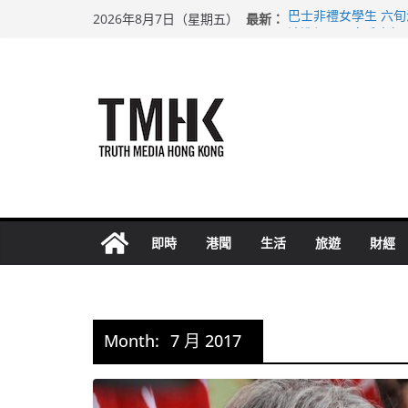
Skip
最新：
巴士非禮女學生 六
2026年8月7日（星期五）
to
涉造假公屋富戶申報
足球盛會次場激戰 
content
上半年純利大增七成
上半年車禍奪六十三
即時
港聞
生活
旅遊
財經
Month:
7 月 2017