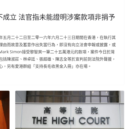
不成立 法官指未能證明涉案款項非捐予
年五月二十二日至二零一六年六月二十三日期間在香港，在執行其
理由而故意及蓄意作出失當行為，即沒有向立法會申報或披露，或
rk Simon接受黎智英一筆二十五萬港元的款項，案件今日於灣
包括陳淑莊、林卓廷、張超雄、陳志全等於宣判前到法院外聲援，
心，另有愛港群組「支持長毛收黑金入冊」亦在場。