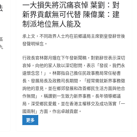
一大損失將沉痛哀悼 葉劉：對
法
新界貢獻無可代替 陳偉業：建
制派地位無人能及
承上文，不同政界人士均在前鄉議局主席劉皇發辭世後
區
發聲明悼念。
九
行政長官林鄭月娥在下午發新聞稿，對劉辭世表示深切
哀悼，向他的家人致以深切慰問，表示「發叔，我們永
遠懷念您！」。林鄭指自己擔任民政事務局常任秘書
長、發展局長及政務司長期間，「經常需就新界事務徵
詢他的意見，並在鄉郊發展和改善鄉民生活方面與他合
作無間」，稱讚劉一生致力新界事務，長年領導鄉議
局，深受鄉民愛戴，並在香港主權移交及成功落實「一
國兩制」方面，作出卓越貢獻。
更多