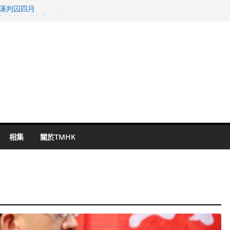
旬漢判囚四月
表 倉管員准保釋候訊
祖雲達斯挫車路士
 國泰：下半年油價續波動
命 警方：下週起嚴打交通違例
相集
關於TMHK