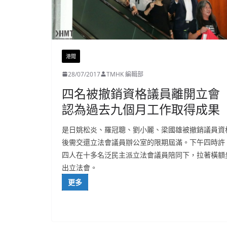
港聞
28/07/2017
TMHK 編輯部
四名被撤銷資格議員離開立會
認為過去九個月工作取得成果
是日姚松炎、羅冠聰、劉小麗、梁國雄被撤銷議員資
後需交還立法會議員辦公室的限期屆滿。下午四時許
四人在十多名泛民主派立法會議員陪同下，拉著橫額
出立法會。
更多