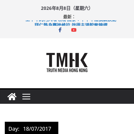
Skip
2026年8月8日（星期六）
to
最新：
content
上半年純利大增七成 國泰：下半年油價續波動
拜仁熱身賽挫維拉 啟德主場館奪錦標
性罪行修例獲九成支持 鄧炳強：爭取今屆任期內完成立法
涉造假公屋富戶申報表 倉管員准保釋候訊
足球盛會次場激戰 祖雲達斯挫車路士
Day:
18/07/2017