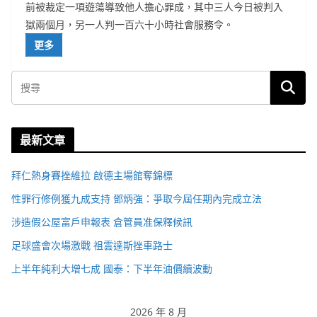
前被裁定一項遊蕩導致他人擔心罪成，其中三人今日被判入
獄兩個月，另一人判一百六十小時社會服務令。
更多
最新文章
拜仁熱身賽挫維拉 啟德主場館奪錦標
性罪行修例獲九成支持 鄧炳強：爭取今屆任期內完成立法
涉造假公屋富戶申報表 倉管員准保釋候訊
足球盛會次場激戰 祖雲達斯挫車路士
上半年純利大增七成 國泰：下半年油價續波動
2026 年 8 月