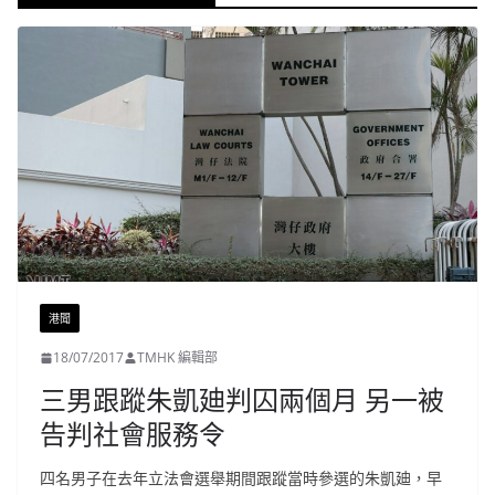
港聞
18/07/2017
TMHK 編輯部
三男跟蹤朱凱廸判囚兩個月 另一被
告判社會服務令
四名男子在去年立法會選舉期間跟蹤當時參選的朱凱廸，早