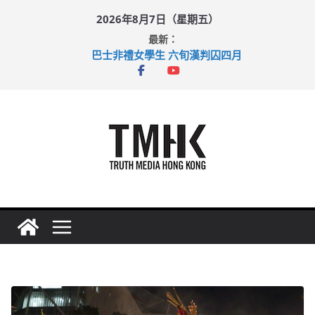
Skip
2026年8月7日（星期五）
to
最新：
content
巴士非禮女學生 六旬漢判囚四月
涉造假公屋富戶申報表 倉管員准保釋候訊
足球盛會次場激戰 祖雲達斯挫車路士
上半年純利大增七成 國泰：下半年油價續波動
上半年車禍奪六十三命 警方：下週起嚴打交通違例