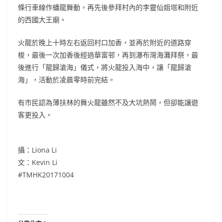
條行車線作蟠龍舞動，再先後參拜村內的李靈仙姐塔和附近
的西國大王廟。
火龍於晚上十時左右返回村口加香，並再於附近的道路穿
梭，最後一次加香後經過華富邨，再到瀑布灣海灘拜祭，最
後進行「龍歸滄海」儀式，將火龍投入海中，讓「龍歸滄
海」，活動於凌晨零時前完結。
有市民認為薄扶林的舞火龍雖然不及大坑熱鬧，但卻能讓遊
客更投入。
攝：Liona Li
文：Kevin Li
#TMHK20171004