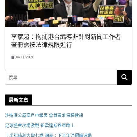
李家超：拘捕港台編導非針對新聞工作者
查冊需按法律規限進行
04/11/2020
最新文章
涉造假公屋富戶申報表 倉管員准保釋候訊
足球盛會次場激戰 祖雲達斯挫車路士
上半年純利大增七成 國泰：下半年油價續波動