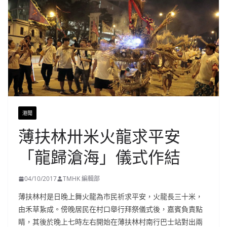
港聞
薄扶林卅米火龍求平安
「龍歸滄海」儀式作結
04/10/2017
TMHK 編輯部
薄扶林村是日晚上舞火龍為市民祈求平安，火龍長三十米，
由禾草紥成。傍晚居民在村口舉行拜祭儀式後，嘉賓負責點
睛，其後於晚上七時左右開始在薄扶林村南行巴士站對出兩