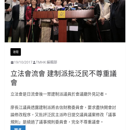
港聞
19/10/2017
TMHK 編輯部
立法會流會 建制派批泛民不尊重議
會
立法會是日流會後一眾建制派議員於會議廳外見記者。
廖長江議員透露建制派將去信財務委員會，要求盡快開會討
論修改程序，又批評泛民主派昨日提交議員議案修改「議事
規則」是繞過了議事規則委員會，完全不尊重議會。