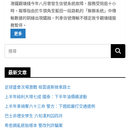
港鐵觀塘綫今年八月曾發生信號系統故障，服務受阻逾十小
時。報導指由於牛頭角至藍田一段路軌的「聯鎖系統」中傳
輸數據的銅線出現鏽蝕，列車信號傳輸不穩定故令觀塘綫服
務暫停。
更多
最新文章
足球盛會次場激戰 祖雲達斯挫車路士
上半年純利大增七成 國泰：下半年油價續波動
上半年車禍奪六十三命 警方：下週起嚴打交通違例
巴士非禮女學生 六旬漢判囚四月
希愈調亂胚胎樣本 警改列詐騙案