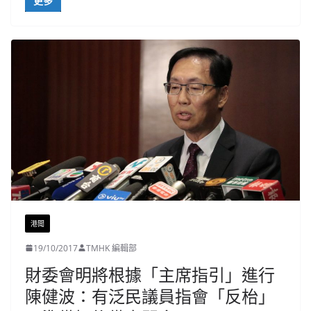
更多
港聞
19/10/2017
TMHK 編輯部
財委會明將根據「主席指引」進行
陳健波：有泛民議員指會「反枱」