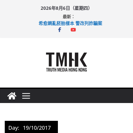
Skip
2026年8月6日（星期四）
to
最新：
content
希愈調亂胚胎樣本 警改列詐騙案
足球盛會次場激戰 祖雲達斯挫車路士
上半年純利大增七成 國泰：下半年油價續波動
上半年車禍奪六十三命 警方：下週起嚴打交通違例
巴士非禮女學生 六旬漢判囚四月
Day:
19/10/2017