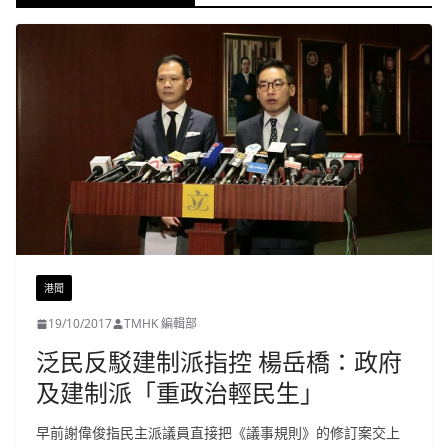
港聞
19/10/2017
TMHK 編輯部
泛民反駁建制派指控 楊岳橋：政府
及建制派「重政治輕民生」
早前謝偉俊指民主派議員直接把《議事規則》的修訂案交上