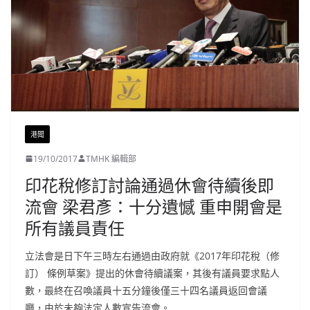
港聞
19/10/2017
TMHK 編輯部
印花稅修訂討論通過休會待續後即
流會 梁君彥：十分遺憾 重申開會是
所有議員責任
立法會是日下午三時左右通過由政府就《2017年印花稅（修
訂） 條例草案》提出的休會待續議案，其後有議員要求點人
數，最終在召喚議員十五分鐘後僅三十四名議員返回會議
廳，由於未夠法定人數宣告流會。