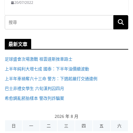
20/07/2022
最新文章
足球盛會次場激戰 祖雲達斯挫車路士
上半年純利大增七成 國泰：下半年油價續波動
上半年車禍奪六十三命 警方：下週起嚴打交通違例
巴士非禮女學生 六旬漢判囚四月
希愈調亂胚胎樣本 警改列詐騙案
2026 年 8 月
日
一
二
三
四
五
六