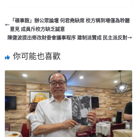
「嶺事館」辦公眾論壇 何君堯缺席 校方稱到場僅為聆聽
意見 成員斥校方缺乏誠意
陳健波提出修改財委會議事程序 建制派贊成 民主派反對
你可能也喜歡