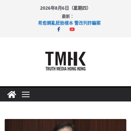
Skip
2026年8月6日（星期四）
to
最新：
content
希愈調亂胚胎樣本 警改列詐騙案
足球盛會次場激戰 祖雲達斯挫車路士
上半年純利大增七成 國泰：下半年油價續波動
上半年車禍奪六十三命 警方：下週起嚴打交通違例
巴士非禮女學生 六旬漢判囚四月