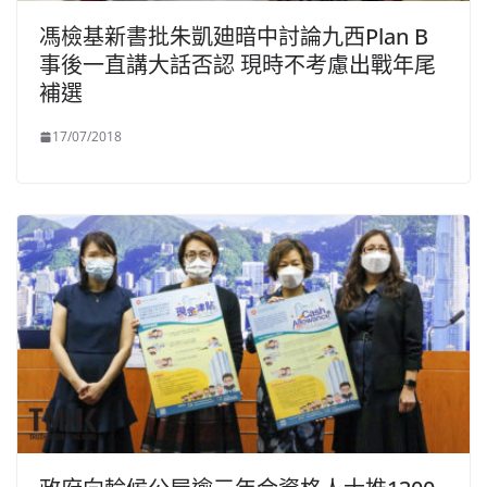
馮檢基新書批朱凱廸暗中討論九西Plan B
事後一直講大話否認 現時不考慮出戰年尾
補選
17/07/2018