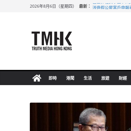
Skip
最新：
巴士非禮女學生 六
2026年8月6日（星期四）
to
涉造假公屋富戶申報
足球盛會次場激戰 
content
上半年純利大增七成
上半年車禍奪六十三
即時
港聞
生活
旅遊
財經