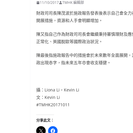
11/10/2017
TMHK 編輯部
財政司司長陳茂波於施政報告發表後表示自己會全力
開展措施，資源和人手會明顯增加。
陳又指自己作為財政司司長會繼續秉持審慎理財及應
正常化、英國脫歐等國際政治狀況。
陳最後指施政報告中的措施會於未來數年全面展開，
政出現赤字，指未來五年亦會收支穩健。
攝：Liona Li，Kevin Li
文：Kevin Li
#TMHK20171011
分享此文：