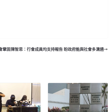
會鞏固
陳智思：行會成員均支持報告 盼政府能與社會多溝通