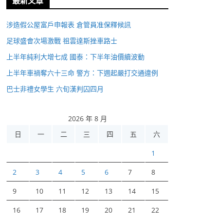
最新文章
涉造假公屋富戶申報表 倉管員准保釋候訊
足球盛會次場激戰 祖雲達斯挫車路士
上半年純利大增七成 國泰：下半年油價續波動
上半年車禍奪六十三命 警方：下週起嚴打交通違例
巴士非禮女學生 六旬漢判囚四月
2026 年 8 月
日
一
二
三
四
五
六
1
2
3
4
5
6
7
8
9
10
11
12
13
14
15
16
17
18
19
20
21
22