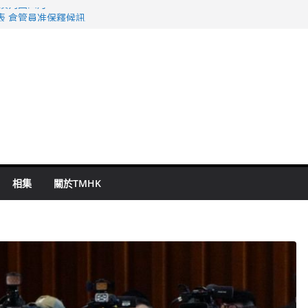
旬漢判囚四月
表 倉管員准保釋候訊
祖雲達斯挫車路士
 國泰：下半年油價續波動
命 警方：下週起嚴打交通違例
相集
關於TMHK