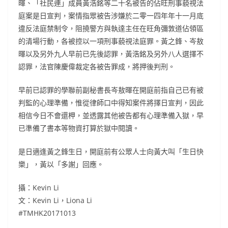
暉、「社民連」成員黃浩銘等二十名被告的佔旺刑事藐視法
庭案是日宣判，案情指眾被告涉嫌於二零一四年年十一月底
違反法庭禁制令，阻撓警方與執達主任在旺角彌敦道佔領區
的清場行動，各被控以一項刑事藐視法庭罪。黃之鋒、岑敖
暉以及另外九人早前已先後認罪，黃浩銘及另外八人選擇不
認罪，法官陳慶偉裁定各被告罪成，將押後判刑。
早前已認罪的學聯前副秘書長岑敖暉在開庭前指自己已有被
判監的心理準備，惟從律師口中得知案件將擇日宣判，因此
相信今日不會還柙，並透露其他被告都有心理準備入獄，早
已準備了書本等物資打算於獄中閱讀。
是日適逢黃之鋒生日，開庭前有公眾人士向黃大叫「生日快
樂」，黃以「多謝」回應。
攝：Kevin Li
文：Kevin Li，Liona Li
#TMHK20171013