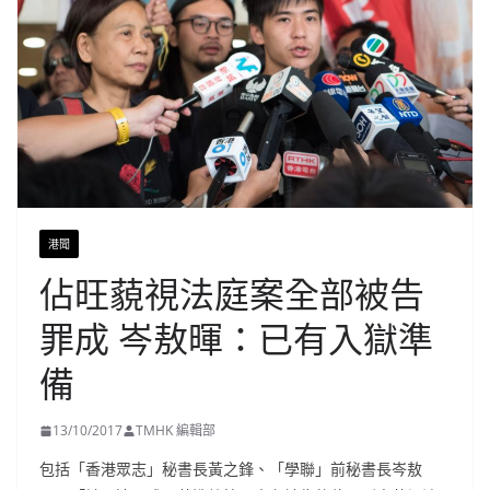
港聞
佔旺藐視法庭案全部被告
罪成 岑敖暉：已有入獄準
備
13/10/2017
TMHK 編輯部
包括「香港眾志」秘書長黃之鋒、「學聯」前秘書長岑敖