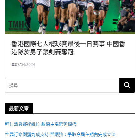
香港國際七人欖球賽最後一日賽事 中國香
港隊於男子銀劍賽奪冠
07/04/2024
最新文章
拜仁熱身賽挫維拉 啟德主場館奪錦標
性罪行修例獲九成支持 鄧炳強：爭取今屆任期內完成立法