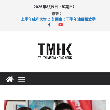
Skip
2026年8月9日（星期日）
to
最新：
content
上半年純利大增七成 國泰：下半年油價續波動
拜仁熱身賽挫維拉 啟德主場館奪錦標
性罪行修例獲九成支持 鄧炳強：爭取今屆任期內完成立法
涉造假公屋富戶申報表 倉管員准保釋候訊
足球盛會次場激戰 祖雲達斯挫車路士