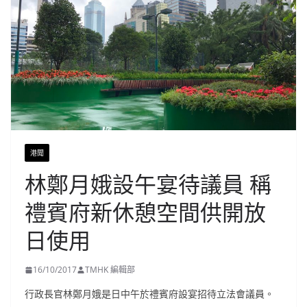
港聞
林鄭月娥設午宴待議員 稱
禮賓府新休憩空間供開放
日使用
16/10/2017
TMHK 編輯部
行政長官林鄭月娥是日中午於禮賓府設宴招待立法會議員。