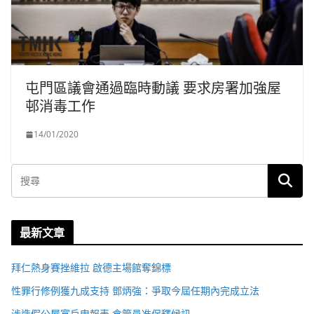
屯門區議會通過臨時動議 要求房署加強屋
邨消毒工作
14/01/2020
最新文章
拜仁熱身賽挫維拉 啟德主場館奪錦標
性罪行修例獲九成支持 鄧炳強：爭取今屆任期內完成立法
涉造假公屋富戶申報表 倉管員准保釋候訊