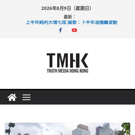
Skip
2026年8月9日（星期日）
to
最新：
content
上半年純利大增七成 國泰：下半年油價續波動
拜仁熱身賽挫維拉 啟德主場館奪錦標
性罪行修例獲九成支持 鄧炳強：爭取今屆任期內完成立法
涉造假公屋富戶申報表 倉管員准保釋候訊
足球盛會次場激戰 祖雲達斯挫車路士