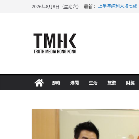
Skip
最新：
上半年純利大增七成
2026年8月8日（星期六）
to
拜仁熱身賽挫維拉 
性罪行修例獲九成支
content
涉造假公屋富戶申報
足球盛會次場激戰 
即時
港聞
生活
旅遊
財經