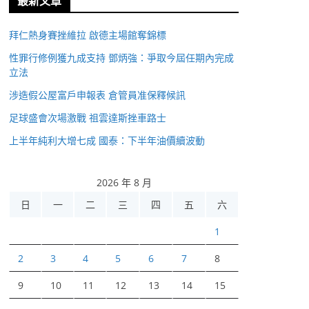
最新文章
拜仁熱身賽挫維拉 啟德主場館奪錦標
性罪行修例獲九成支持 鄧炳強：爭取今屆任期內完成
立法
涉造假公屋富戶申報表 倉管員准保釋候訊
足球盛會次場激戰 祖雲達斯挫車路士
上半年純利大增七成 國泰：下半年油價續波動
2026 年 8 月
日
一
二
三
四
五
六
1
2
3
4
5
6
7
8
9
10
11
12
13
14
15