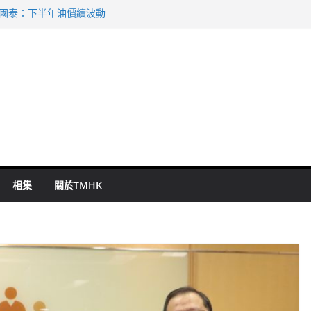
 國泰：下半年油價續波動
啟德主場館奪錦標
持 鄧炳強：爭取今屆任期內完成立法
表 倉管員准保釋候訊
祖雲達斯挫車路士
相集
關於TMHK