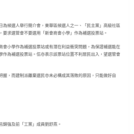
日為候選人舉行簡介會，東華區候選人之一、「民主黨」高級社區
，要求選管會不要選用「新會商會小學」作為補選投票站。
商會小學作為補選投票站或有潛在利益衝突問題，為保證補選能在
學作為補選投票站。伍亦表示該票站位置不利居民出入，望選管會
把握，而建制派離棄選民亦未必構成其落敗的原因，只能做好自
呂錦強及前「工黨」成員劉舒燕。