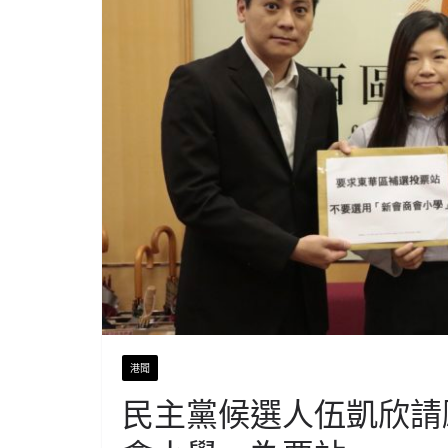
港聞
民主黨候選人伍凱欣請