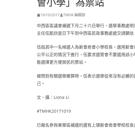
會小學」為票站
19/10/2017
TMHK 編輯部
中西區區議會補選下月二十六日舉行，選舉事務處明
主任伍凱欣是日下午到中西區民政事務處遞交請願信
伍指其中一名候選人為新會商會小學校長，選用新會
公平公正的情況下進行，伍要求選管會不要選用該小
能選擇更方便居民的票站。
被問到有關選舉勝算時，伍表示選舉從來沒有必勝的
己。
文、攝：Liona Li
#TMHK20171019
已報名參與東華區補選的還有上環新會商會學校校長