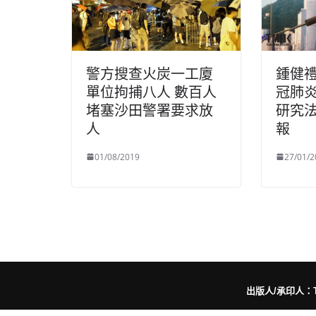
警方搜查火炭一工廈
鍾健
單位拘捕八人 數百人
冠肺
堵塞沙田警署要求放
研究
人
報
01/08/2019
27/01/2
出版人/承印人：Trut