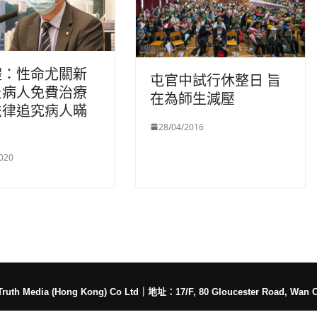
禮：性命尤關新
屯官中試行休整日 旨
炎病人免費治療
在為師生減壓
法律追究病人暪
28/04/2016
020
h Media (Hong Kong) Co Ltd
｜
地址：17/F, 80 Gloucester Road, Wan 