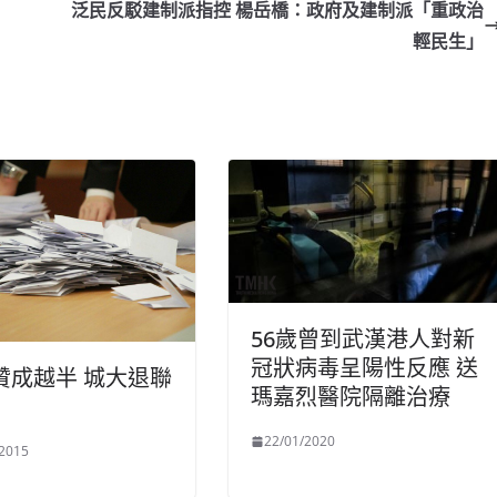
泛民反駁建制派指控 楊岳橋：政府及建制派「重政治
輕民生」
56歲曾到武漢港人對新
冠狀病毒呈陽性反應 送
贊成越半 城大退聯
瑪嘉烈醫院隔離治療
22/01/2020
/2015