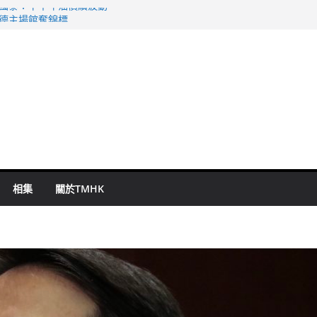
 國泰：下半年油價續波動
啟德主場館奪錦標
持 鄧炳強：爭取今屆任期內完成立法
表 倉管員准保釋候訊
祖雲達斯挫車路士
相集
關於TMHK