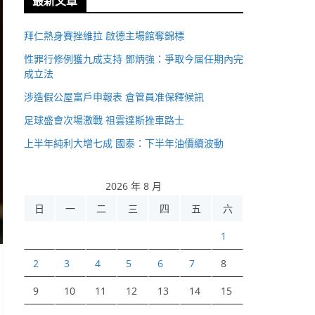
最新文章
拜仁熱身賽挫維拉 啟德主場館奪錦標
性罪行修例獲九成支持 鄧炳強：爭取今屆任期內完
成立法
涉造假公屋富戶申報表 倉管員准保釋候訊
足球盛會次場激戰 祖雲達斯挫車路士
上半年純利大增七成 國泰：下半年油價續波動
2026 年 8 月
日
一
二
三
四
五
六
1
2
3
4
5
6
7
8
9
10
11
12
13
14
15