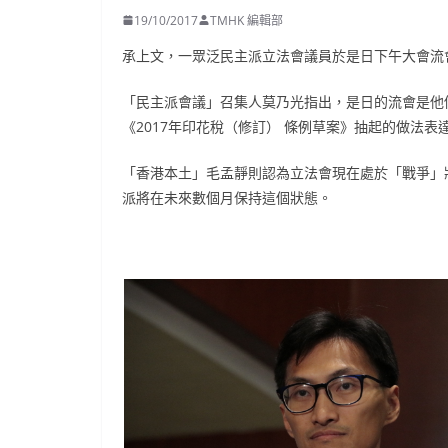
19/10/2017
TMHK 編輯部
承上文，一眾泛民主派立法會議員於是日下午大會流
「民主派會議」召集人莫乃光指出，是日的流會是他
《2017年印花稅（修訂） 條例草案》抽起的做法
「香港本土」毛孟靜則認為立法會現在處於「戰爭」
派將在未來數個月保持這個狀態。