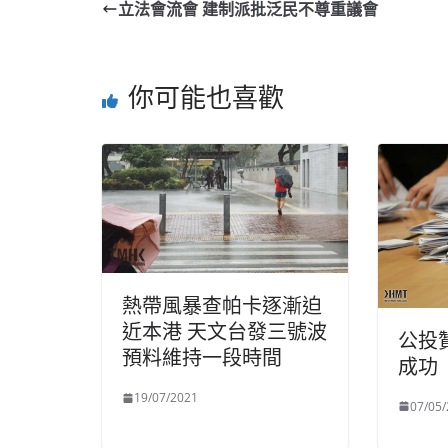
立法會流會 建制派批泛民不尊重議會
你可能也喜歡
熱帶風暴查帕卡逐漸迫
近本港 天文台發三號波
公投
預料維持一段時間
成功
19/07/2021
07/05