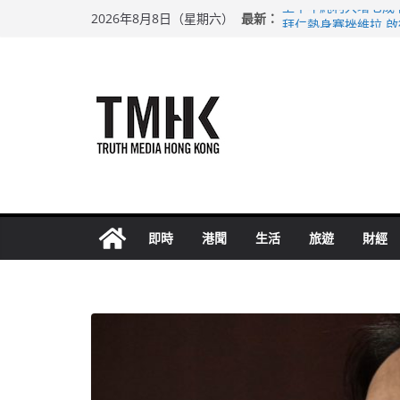
Skip
最新：
上半年純利大增七成
2026年8月8日（星期六）
to
拜仁熱身賽挫維拉 
性罪行修例獲九成支
content
涉造假公屋富戶申報
足球盛會次場激戰 
即時
港聞
生活
旅遊
財經