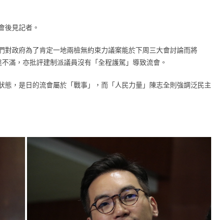
會後見記者。
們對政府為了肯定一地兩檢無約束力議案能於下周三大會討論而將
表達不滿，亦批評建制派議員沒有「全程護駕」導致流會。
狀態，是日的流會屬於「戰事」，而「人民力量」陳志全則強調泛民主