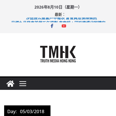
Skip
2026年8月10日（星期一）
to
最新：
content
涉造假公屋富戶申報表 倉管員准保釋候訊
目標九月發表首個五年規劃 李家超：研設機構代辦樓宇維修
黃大仙上邨發生企圖謀殺及自殺案 警方：疑兇斬傷鄰居後墮亡
拜仁熱身賽挫維拉 啟德主場館奪錦標
性罪行修例獲九成支持 鄧炳強：爭取今屆任期內完成立法
Day:
05/03/2018