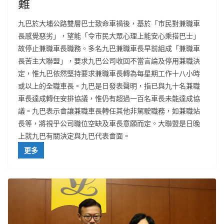
難
九巴於大埔公路雙層巴士致命車禍後，基於「市民對兼職車
長感覺惡劣」，望能「令市民大眾心理上能安心乘搭巴士」
故停止兼職車長職務。多名九巴兼職車長早前組成「兼職車
長苦主大聯盟」，要求九巴公司收回不當言論及停用兼職決
定，惟九巴依然堅持要求兼職車長轉為每星期工作十八小時
或以上的全職車長。九巴是日發表聲明，指已與九十名兼職
車長達成轉任安排協議，惟仍有超過一百名車長未能達成協
議。九巴表示會讓兼職車長轉任其他非駕駛職務，如兼職站
長等，將視乎公司職位空缺及車長意願而定。大聯盟是日晚
上就九巴有關決定與九巴代表會面。
更多