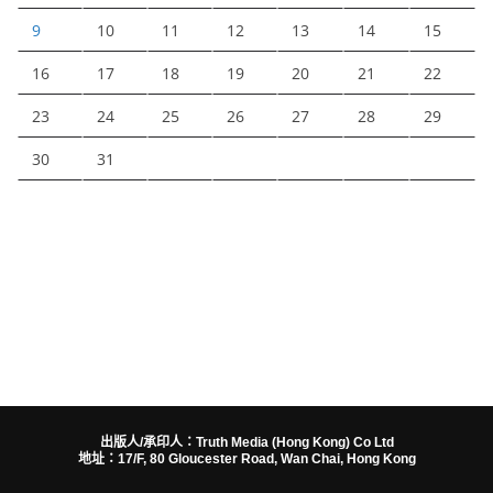
9
10
11
12
13
14
15
16
17
18
19
20
21
22
23
24
25
26
27
28
29
30
31
出版人/承印人：Truth Media (Hong Kong) Co Ltd
地址：17/F, 80 Gloucester Road, Wan Chai, Hong Kong