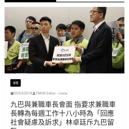
港聞
05/03/2018
TMHK Editor - Liona
九巴與兼職車長會面 指要求兼職車
長轉為每週工作十八小時為「回應
社會疑慮及訴求」林卓廷斥九巴留