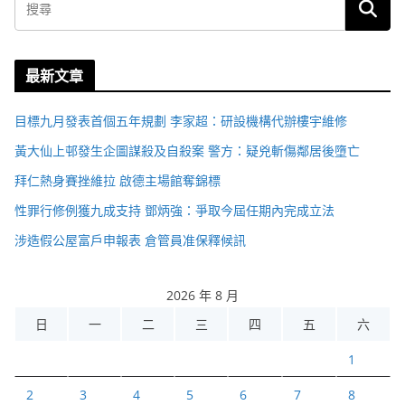
最新文章
目標九月發表首個五年規劃 李家超：研設機構代辦樓宇維修
黃大仙上邨發生企圖謀殺及自殺案 警方：疑兇斬傷鄰居後墮亡
拜仁熱身賽挫維拉 啟德主場館奪錦標
性罪行修例獲九成支持 鄧炳強：爭取今屆任期內完成立法
涉造假公屋富戶申報表 倉管員准保釋候訊
2026 年 8 月
日
一
二
三
四
五
六
1
2
3
4
5
6
7
8