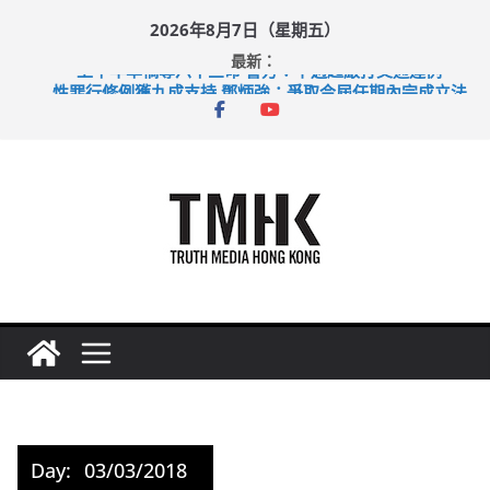
Skip
2026年8月7日（星期五）
to
最新：
content
上半年車禍奪六十三命 警方：下週起嚴打交通違例
性罪行修例獲九成支持 鄧炳強：爭取今屆任期內完成立法
涉造假公屋富戶申報表 倉管員准保釋候訊
足球盛會次場激戰 祖雲達斯挫車路士
上半年純利大增七成 國泰：下半年油價續波動
Day:
03/03/2018