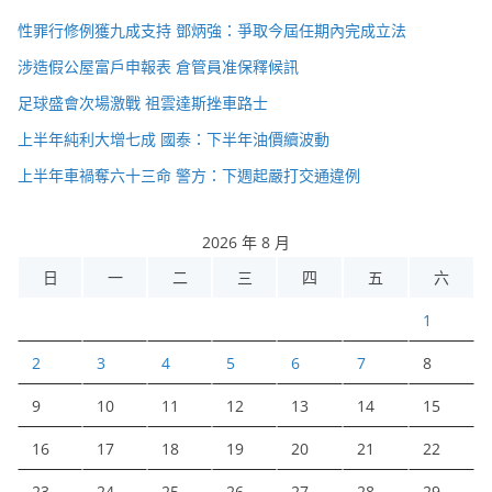
性罪行修例獲九成支持 鄧炳強：爭取今屆任期內完成立法
涉造假公屋富戶申報表 倉管員准保釋候訊
足球盛會次場激戰 祖雲達斯挫車路士
上半年純利大增七成 國泰：下半年油價續波動
上半年車禍奪六十三命 警方：下週起嚴打交通違例
2026 年 8 月
日
一
二
三
四
五
六
1
2
3
4
5
6
7
8
9
10
11
12
13
14
15
16
17
18
19
20
21
22
23
24
25
26
27
28
29