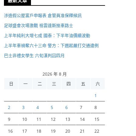
最新文章
涉造假公屋富戶申報表 倉管員准保釋候訊
足球盛會次場激戰 祖雲達斯挫車路士
上半年純利大增七成 國泰：下半年油價續波動
上半年車禍奪六十三命 警方：下週起嚴打交通違例
巴士非禮女學生 六旬漢判囚四月
2026 年 8 月
日
一
二
三
四
五
六
1
2
3
4
5
6
7
8
9
10
11
12
13
14
15
16
17
18
19
20
21
22