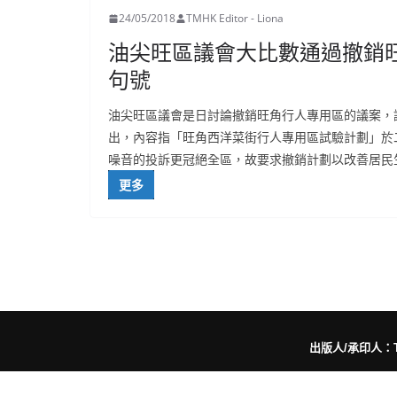
24/05/2018
TMHK Editor - Liona
油尖旺區議會大比數通過撤銷
句號
油尖旺區議會是日討論撤銷旺角行人專用區的議案，
出，內容指「旺角西洋菜街行人專用區試驗計劃」於
噪音的投訴更冠絕全區，故要求撤銷計劃以改善居民
更多
出版人/承印人：Trut