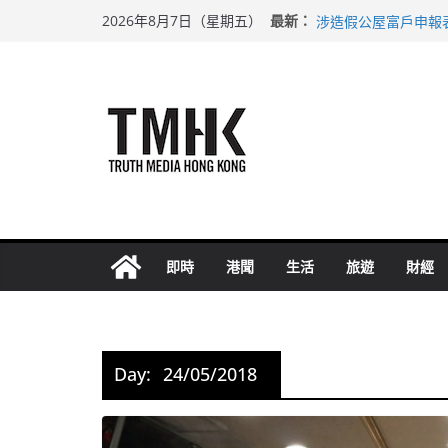
Skip
巴士非禮女學生 六
最新：
2026年8月7日（星期五）
涉造假公屋富戶申報
to
足球盛會次場激戰 
content
上半年純利大增七成
上半年車禍奪六十三
即時
港聞
生活
旅遊
財經
Day:
24/05/2018