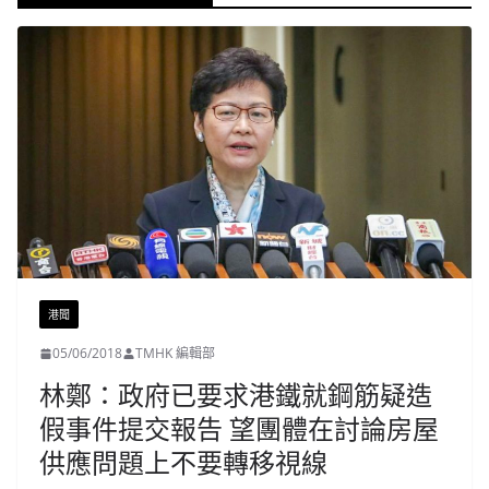
港聞
05/06/2018
TMHK 編輯部
林鄭：政府已要求港鐵就鋼筋疑造
假事件提交報告 望團體在討論房屋
供應問題上不要轉移視線