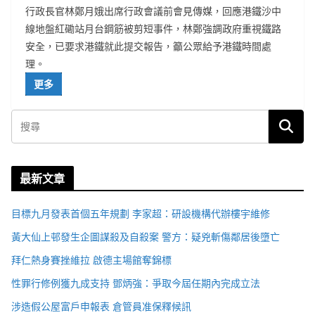
行政長官林鄭月娥出席行政會議前會見傳媒，回應港鐵沙中
線地盤紅磡站月台鋼筋被剪短事件，林鄭強調政府重視鐵路
安全，已要求港鐵就此提交報告，籲公眾給予港鐵時間處
理。
更多
最新文章
目標九月發表首個五年規劃 李家超：研設機構代辦樓宇維修
黃大仙上邨發生企圖謀殺及自殺案 警方：疑兇斬傷鄰居後墮亡
拜仁熱身賽挫維拉 啟德主場館奪錦標
性罪行修例獲九成支持 鄧炳強：爭取今屆任期內完成立法
涉造假公屋富戶申報表 倉管員准保釋候訊