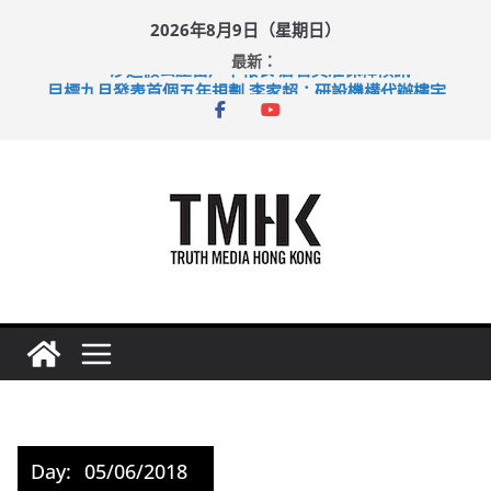
Skip
2026年8月9日（星期日）
to
最新：
content
涉造假公屋富戶申報表 倉管員准保釋候訊
目標九月發表首個五年規劃 李家超：研設機構代辦樓宇維修
黃大仙上邨發生企圖謀殺及自殺案 警方：疑兇斬傷鄰居後墮亡
拜仁熱身賽挫維拉 啟德主場館奪錦標
性罪行修例獲九成支持 鄧炳強：爭取今屆任期內完成立法
Day:
05/06/2018